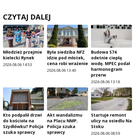
CZYTAJ DALEJ
Młodzież przejmie
Była siedziba NFZ
Budowa S74
kielecki Rynek
idzie pod młotek,
odetnie ciepłą
cena robi wrażenie
wodę. MPEC podał
2026.08.06 14:53
harmonogram
2026.08.06 13:40
przerw
2026.08.06 13:18
Kto podpalił drzwi
Akt wandalizmu
Startuje remont
do kościoła na
na Placu NMP.
ulicy na osiedlu Na
Szydłówku? Policja
Policja szuka
Stoku
szuka sprawcy
sprawcy
2026.08.06 08:59