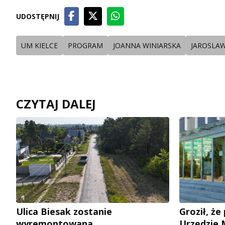
UDOSTĘPNIJ
UM KIELCE
PROGRAM
JOANNA WINIARSKA
JAROSLAW
CZYTAJ DALEJ
Ulica Biesak zostanie
Groził, ż
wyremontowana
Urzędzie