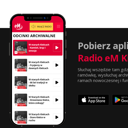
Pobierz apl
Radio eM K
Słuchaj wszędzie tam gdz
ramówkę, wysłuchaj archi
ramach nowoczesnej i funkc