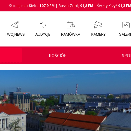
Słuchaj nas: Kielce
107,9 FM
| Busko-Zdrój
91,8 FM
| Święty Krzyż
91,3 F
TWÓJNEWS
AUDYCJE
RAMÓWKA
KAMERY
GALER
KOŚCIÓŁ
SPO