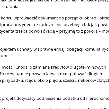
 zaufania.
 końcu wprowadzić dokument do porządku obrad i określ
łpraca prezydenta z radnymi nie przebiega tak jak powinn
zydenta trzeba odwołać radę – przyjmę to z pokorą – mó
rojektem uchwały w sprawie emisji obligacji komunalnyc
kupu.
tpliwości. Chodzi o zamianę kredytów długoterminowych
To rozwiązanie pozwala łatwiej manipulować długiem
 przypadku, rzędu około pięciu, sześciu milionów złotyc
projekt dotyczący podniesienia podatku od nieruchomo