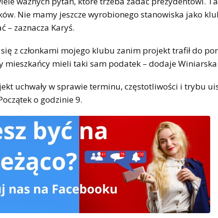
iele ważnych pytań, które trzeba zadać prezydentowi. T
tków. Nie mamy jeszcze wyrobionego stanowiska jako kl
ć – zaznacza Karyś.
 się z członkami mojego klubu zanim projekt trafił do po
y mieszkańcy mieli taki sam podatek – dodaje Winiarska
ojekt uchwały w sprawie terminu, częstotliwości i trybu ui
czątek o godzinie 9.