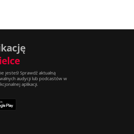
ikację
ielce
ie jesteś! Sprawdź aktualną
walnych audycji lub podcastów w
jonalnej aplikacji.