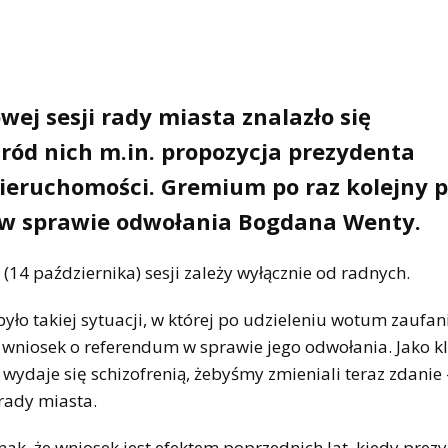
ej sesji rady miasta znalazło się
ród nich m.in. propozycja prezydenta
ieruchomości. Gremium po raz kolejny p
 w sprawie odwołania Bogdana Wenty.
14 października) sesji zależy wyłącznie od radnych.
było takiej sytuacji, w której po udzieleniu wotum zaufan
y wniosek o referendum w sprawie jego odwołania. Jako 
wydaje się schizofrenią, żebyśmy zmieniali teraz zdanie 
 rady miasta.
k, że wniosek jest efektem poprzednich lat, kiedy prez