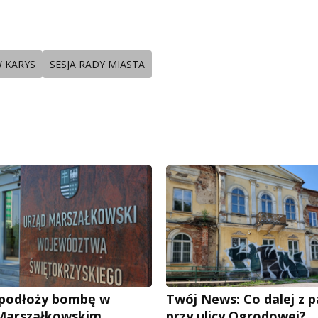
 KARYS
SESJA RADY MIASTA
e podłoży bombę w
Twój News: Co dalej z 
 Marszałkowskim
przy ulicy Ogrodowej?