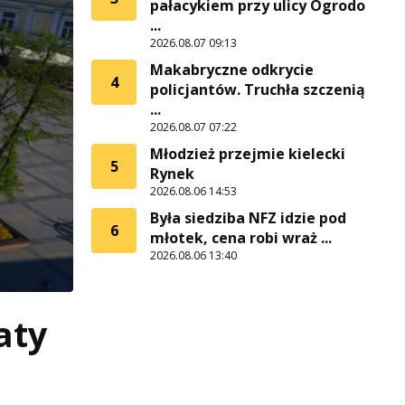
pałacykiem przy ulicy Ogrodo
...
2026.08.07 09:13
Makabryczne odkrycie
4
policjantów. Truchła szczenią
...
2026.08.07 07:22
Młodzież przejmie kielecki
5
Rynek
2026.08.06 14:53
Była siedziba NFZ idzie pod
6
młotek, cena robi wraż ...
2026.08.06 13:40
aty