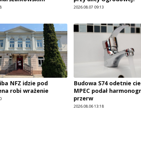
8
2026.08.07 09:13
iba NFZ idzie pod
Budowa S74 odetnie cie
ena robi wrażenie
MPEC podał harmonog
przerw
0
2026.08.06 13:18