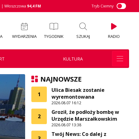
M
| Włoszczowa
94,4 FM
Tryb Ciemny
IA
WYDARZENIA
TYGODNIK
SZUKAJ
RADIO
RT
KULTURA
NAJNOWSZE
Ulica Biesak zostanie
1
wyremontowana
2026.08.07 16:12
Groził, że podłoży bombę w
2
Urzędzie Marszałkowskim
2026.08.07 13:38
Twój News: Co dalej z
3