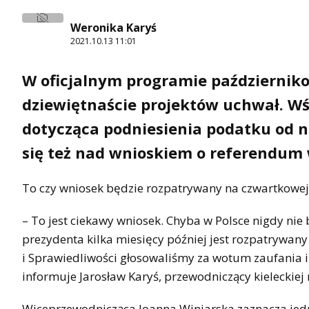
Weronika Karyś
2021.10.13 11:01
W oficjalnym programie październikow
dziewiętnaście projektów uchwał. Wś
dotycząca podniesienia podatku od n
się też nad wnioskiem o referendum
To czy wniosek będzie rozpatrywany na czwartkowej (
– To jest ciekawy wniosek. Chyba w Polsce nigdy nie 
prezydenta kilka miesięcy później jest rozpatrywan
i Sprawiedliwości głosowaliśmy za wotum zaufania i 
informuje Jarosław Karyś, przewodniczący kieleckiej
Wiceprzewodnicząca Joanna Winiarska zaznacza jedna