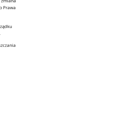
a zmiana
ub Prawa
rządku
.
szczania