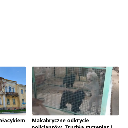
pałacykiem
Makabryczne odkrycie
policjantów. Truchła szczeniąt i