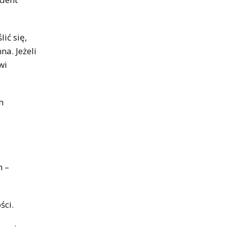
ić się,
a. Jeżeli
wi
h
h –
ści.