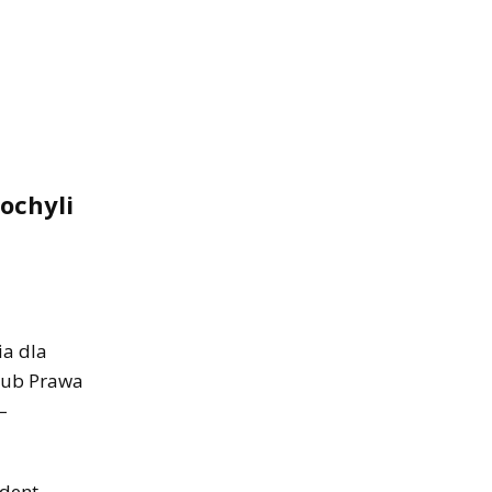
ochyli
ia dla
klub Prawa
–
ydent