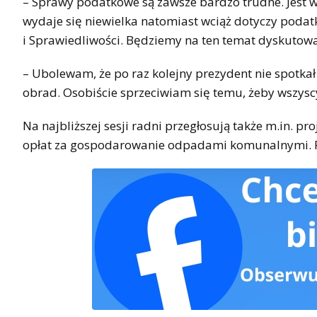
– Sprawy podatkowe są zawsze bardzo trudne. Jest w
wydaje się niewielka natomiast wciąż dotyczy poda
i Sprawiedliwości. Będziemy na ten temat dyskutowa
– Ubolewam, że po raz kolejny prezydent nie spotkał
obrad. Osobiście sprzeciwiam się temu, żeby wszysc
Na najbliższej sesji radni przegłosują także m.in. pr
opłat za gospodarowanie odpadami komunalnymi. Po