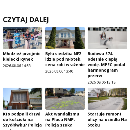
CZYTAJ DALEJ
Młodzież przejmie
Była siedziba NFZ
Budowa S74
kielecki Rynek
idzie pod młotek,
odetnie ciepłą
cena robi wrażenie
wodę. MPEC podał
2026.08.06 14:53
harmonogram
2026.08.06 13:40
przerw
2026.08.06 13:18
Kto podpalił drzwi
Akt wandalizmu
Startuje remont
do kościoła na
na Placu NMP.
ulicy na osiedlu Na
Szydłówku? Policja
Policja szuka
Stoku