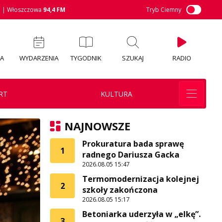
M
| Włoszczowa
94,4 FM
Tryb Ciemny
IA
WYDARZENIA
TYGODNIK
SZUKAJ
RADIO
RT
KULTURA
NAJNOWSZE
Prokuratura bada sprawę
1
radnego Dariusza Gacka
2026.08.05 15:47
Termomodernizacja kolejnej
2
szkoły zakończona
2026.08.05 15:17
Betoniarka uderzyła w „elkę”.
3