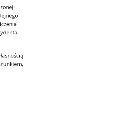
czonej
olejnego
iczenia
zydenta
własnością
arunkiem,