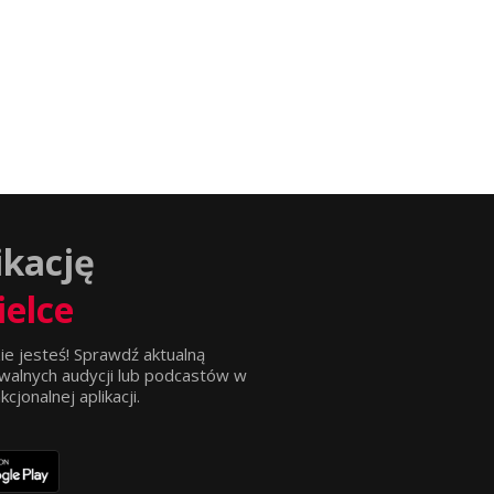
ikację
ielce
ie jesteś! Sprawdź aktualną
walnych audycji lub podcastów w
jonalnej aplikacji.