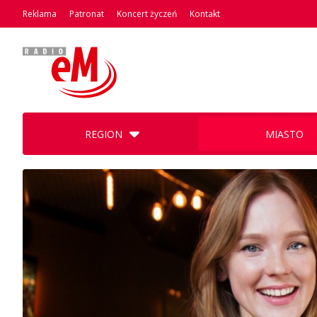
Reklama
Patronat
Koncert życzeń
Kontakt
REGION
MIASTO