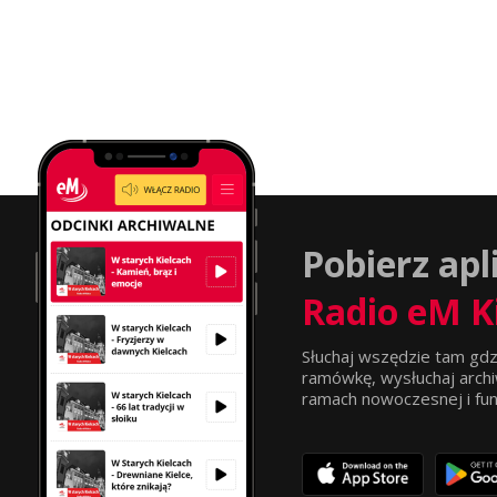
Pobierz apl
Radio eM K
Słuchaj wszędzie tam gdz
ramówkę, wysłuchaj archi
ramach nowoczesnej i funkc