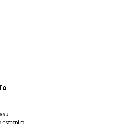
w
To
zasu
m ostatnim