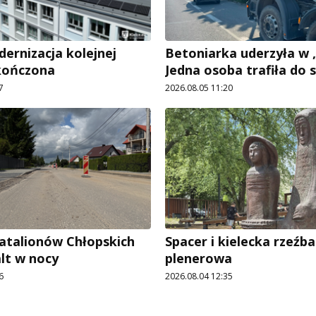
rnizacja kolejnej
Betoniarka uderzyła w „
kończona
Jedna osoba trafiła do s
7
2026.08.05 11:20
Batalionów Chłopskich
Spacer i kielecka rzeźba
alt w nocy
plenerowa
6
2026.08.04 12:35