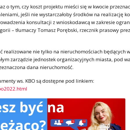
z o tym, czy koszt projektu mieści się w kwocie przezna
eniami, jeśli nie wystarczałoby środków na realizację k
prowadzenia konsultacji z wnioskodawcą w zakresie ogran
egorii – tłumaczy Tomasz Porębski, rzecznik prasowy pre
yć realizowane nie tylko na nieruchomościach będących 
ałym zarządzie jednostek organizacyjnych miasta, pod w
 przeznaczona dana nieruchomość.
kumenty ws. KBO są dostępne pod linkiem:
-bo2022.html