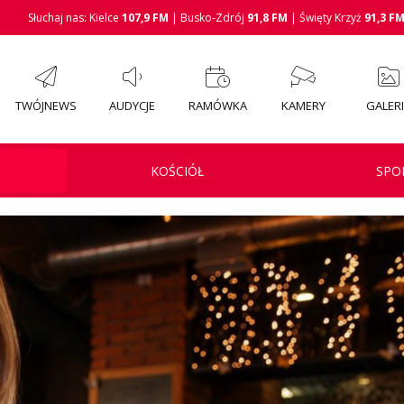
Słuchaj nas: Kielce
107,9 FM
| Busko-Zdrój
91,8 FM
| Święty Krzyż
91,3 F
TWÓJNEWS
AUDYCJE
RAMÓWKA
KAMERY
GALER
KOŚCIÓŁ
SPO