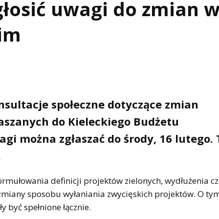
głosić uwagi do zmian 
im
nsultacje społeczne dotyczące zmian
łaszanych do Kieleckiego Budżetu
gi można zgłaszać do środy, 16 lutego. 
.
rmułowania definicji projektów zielonych, wydłużenia c
i zmiany sposobu wyłaniania zwycięskich projektów. O ty
y być spełnione łącznie.