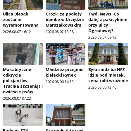
Ulica Biesak
Groził, że podłoży
Twój News: Co
zostanie
bombę w Urzędzie
dalej z pałacykiem
wyremontowana
Marszałkowskim
przy ulicy
Ogrodowej?
2026.08.07 16:12
2026.08.07 13:38
2026.08.07 09:13
Makabryczne
Młodzież przejmie
Była siedziba NFZ
odkrycie
kielecki Rynek
idzie pod młotek,
policjantów.
cena robi wrażenie
2026.08.06 14:53
Truchła szczeniąt i
2026.08.06 13:40
dwieście psów
2026.08.07 07:22
Budowa S74
Kto podpalił drzwi