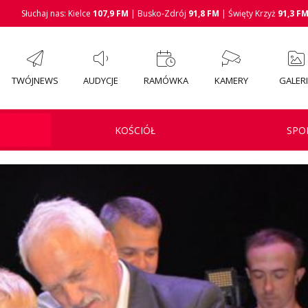
Słuchaj nas: Kielce
107,9 FM
| Busko-Zdrój
91,8 FM
| Święty Krzyż
91,3 F
TWÓJNEWS
AUDYCJE
RAMÓWKA
KAMERY
GALER
KOŚCIÓŁ
SPO