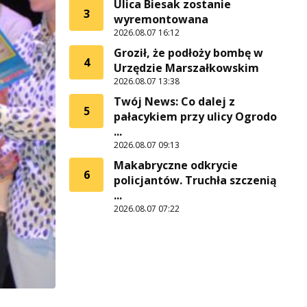
Ulica Biesak zostanie
3
wyremontowana
2026.08.07 16:12
Groził, że podłoży bombę w
4
Urzędzie Marszałkowskim
2026.08.07 13:38
Twój News: Co dalej z
5
pałacykiem przy ulicy Ogrodo
...
2026.08.07 09:13
Makabryczne odkrycie
6
policjantów. Truchła szczenią
...
2026.08.07 07:22