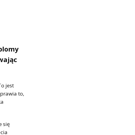
yplomy
wając
o jest
Sprawia to,
ka
 się
ęcia