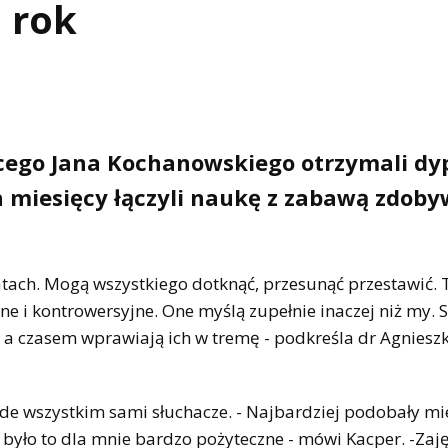
i rok
ęcego Jana Kochanowskiego otrzymali d
h miesięcy łączyli naukę z zabawą zdoby
atach. Mogą wszystkiego dotknąć, przesunąć przestawić. T
ne i kontrowersyjne. One myślą zupełnie inaczej niż my. 
, a czasem wprawiają ich w tremę - podkreśla dr Agniesz
e wszystkim sami słuchacze. - Najbardziej podobały mie
było to dla mnie bardzo pożyteczne - mówi Kacper. -Zaj