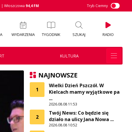
M
| Włoszczowa
94,4 FM
Tryb Ciemny
IA
WYDARZENIA
TYGODNIK
SZUKAJ
RADIO
RT
KULTURA
NAJNOWSZE
Wielki Dzień Pszczół. W
1
Kielcach mamy wyjątkowe pa
...
2026.08.08 11:53
Twój News: Co będzie się
2
działo na ulicy Jana Nowa ...
2026.08.08 10:52