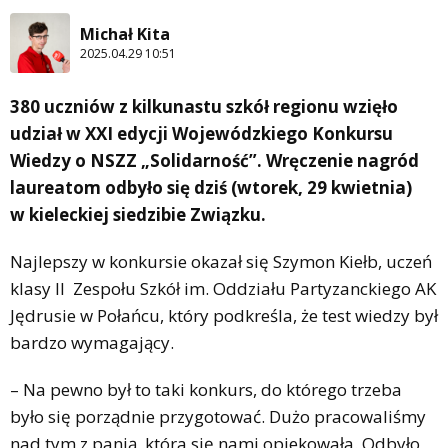
Michał Kita
2025.04.29 10:51
380 uczniów z kilkunastu szkół regionu wzięło
udział w XXI edycji Wojewódzkiego Konkursu
Wiedzy o NSZZ „Solidarność”. Wręczenie nagród
laureatom odbyło się dziś (wtorek, 29 kwietnia)
w kieleckiej siedzibie Związku.
Najlepszy w konkursie okazał się Szymon Kiełb, uczeń
klasy II Zespołu Szkół im. Oddziału Partyzanckiego AK
Jędrusie w Połańcu, który podkreśla, że test wiedzy był
bardzo wymagający.
– Na pewno był to taki konkurs, do którego trzeba
było się porządnie przygotować. Dużo pracowaliśmy
nad tym z panią, która się nami opiekowała. Odbyło