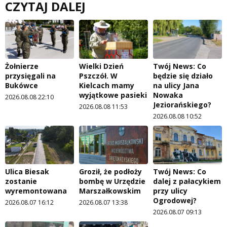
CZYTAJ DALEJ
Żołnierze
Wielki Dzień
Twój News: Co
przysięgali na
Pszczół. W
będzie się działo
Bukówce
Kielcach mamy
na ulicy Jana
wyjątkowe pasieki
Nowaka
2026.08.08 22:10
Jeziorańskiego?
2026.08.08 11:53
2026.08.08 10:52
Ulica Biesak
Groził, że podłoży
Twój News: Co
zostanie
bombę w Urzędzie
dalej z pałacykiem
wyremontowana
Marszałkowskim
przy ulicy
Ogrodowej?
2026.08.07 16:12
2026.08.07 13:38
2026.08.07 09:13