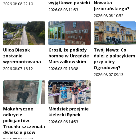
wyjątkowe pasieki
Nowaka
2026.08.08 22:10
Jeziorańskiego?
2026.08.08 11:53
2026.08.08 10:52
Ulica Biesak
Groził, że podłoży
Twój News: Co
zostanie
bombę w Urzędzie
dalej z pałacykiem
wyremontowana
Marszałkowskim
przy ulicy
Ogrodowej?
2026.08.07 16:12
2026.08.07 13:38
2026.08.07 09:13
Makabryczne
Młodzież przejmie
odkrycie
kielecki Rynek
policjantów.
2026.08.06 14:53
Truchła szczeniąt i
dwieście psów