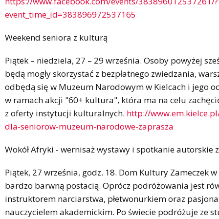
https://www.facebook.com/events/383896012537261/?
event_time_id=383896972537165
Weekend seniora z kulturą
Piątek – niedziela, 27 – 29 września. Osoby powyżej sze
będą mogły skorzystać z bezpłatnego zwiedzania, warsz
odbędą się w Muzeum Narodowym w Kielcach i jego od
w ramach akcji "60+ kultura", która ma na celu zachęci
z oferty instytucji kulturalnych.
http://www.em.kielce.pl
dla-seniorow-muzeum-narodowe-zaprasza
Wokół Afryki - wernisaż wystawy i spotkanie autorskie
Piątek, 27 września, godz. 18. Dom Kultury Zameczek w K
bardzo barwną postacią. Oprócz podróżowania jest rów
instruktorem narciarstwa, płetwonurkiem oraz pasjona
nauczycielem akademickim. Po świecie podróżuje ze st