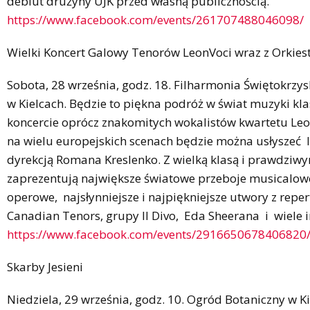
debiut drużyny UJK przed własną publicznością.
https://www.facebook.com/events/261707488046098/
Wielki Koncert Galowy Tenorów LeonVoci wraz z Orkie
Sobota, 28 września, godz. 18. Filharmonia Świętokrzys
w Kielcach. Będzie to piękna podróż w świat muzyki k
koncercie oprócz znakomitych wokalistów kwartetu Leon
na wielu europejskich scenach będzie można usłyszeć 
dyrekcją Romana Kreslenko. Z wielką klasą i prawdzi
zaprezentują największe światowe przeboje musicalowe
operowe, najsłynniejsze i najpiękniejsze utwory z reper
Canadian Tenors, grupy Il Divo, Eda Sheerana i wiele 
https://www.facebook.com/events/2916650678406820
Skarby Jesieni
Niedziela, 29 września, godz. 10. Ogród Botaniczny w K