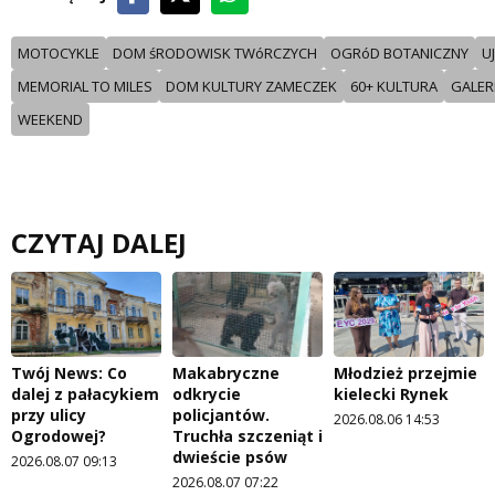
MOTOCYKLE
DOM śRODOWISK TWóRCZYCH
OGRóD BOTANICZNY
U
MEMORIAL TO MILES
DOM KULTURY ZAMECZEK
60+ KULTURA
GALER
WEEKEND
CZYTAJ DALEJ
Twój News: Co
Makabryczne
Młodzież przejmie
dalej z pałacykiem
odkrycie
kielecki Rynek
przy ulicy
policjantów.
2026.08.06 14:53
Ogrodowej?
Truchła szczeniąt i
dwieście psów
2026.08.07 09:13
2026.08.07 07:22