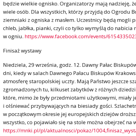
będzie wielkie ognisko. Organizatorzy mają nadzieję, że
wiele osób. Dla wszystkich, którzy przyjdą do Ogrodu 
ziemniaki z ogniska z masłem. Uczestnicy będą mogli pr
chleb, jabłka, pianki, czyli co tylko wymyślą do nabicia 
w ogniu.
https://www.facebook.com/events/615433502
Finisaż wystawy
Niedziela, 29 września, godz. 12. Dawny Pałac Biskupó
dni, kiedy w salach Dawnego Pałacu Biskupów Krakow
atmosferę staropolskiej uczty. Mają Państwo jeszcze sz
zgromadzonych tu, kilkuset zabytków z różnych dziedzi
które, mimo że były przedmiotami użytkowymi, miały 
i olśniewać przybywających na biesiady gości. Szlachetn
w początkowym okresie jej europejskich dziejów droższa 
wszystko, co pojawiało się na stole można obejrzeć na 
https://mnki.pl/pl/aktualnosci/pokaz/1004,finisaz_wys