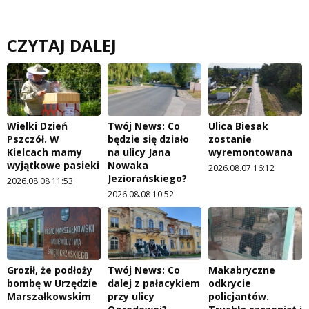
CZYTAJ DALEJ
Wielki Dzień
Twój News: Co
Ulica Biesak
Pszczół. W
będzie się działo
zostanie
Kielcach mamy
na ulicy Jana
wyremontowana
wyjątkowe pasieki
Nowaka
2026.08.07 16:12
Jeziorańskiego?
2026.08.08 11:53
2026.08.08 10:52
Groził, że podłoży
Twój News: Co
Makabryczne
bombę w Urzędzie
dalej z pałacykiem
odkrycie
Marszałkowskim
przy ulicy
policjantów.