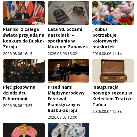
Pianiści z całego
Lata 90. oczami
„Kubuś”
świata przyjadą na
nastolatki –
potrzebuje
konkurs do Buska-
spotkanie w
kolorowych
Zdroju
Muzeum Zabawek
maskotek
2026.08.06 16:15
2026.08.06 15:02
2026.08.06 14:14
Pięć głosów na
Przed nami
Inauguracja
dziedzińcu
Międzynarodowy
nowego sezonu w
Filharmonii
Festiwal
Kieleckim Teatrze
Pianistyczny w
Tańca
2026.08.06 13:25
Busku-Zdroju
2026.08.04 15:38
2026.08.05 12:00