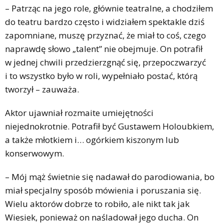
– Patrząc na jego role, głównie teatralne, a chodziłem
do teatru bardzo często i widziałem spektakle dziś
zapomniane, muszę przyznać, że miał to coś, czego
naprawdę słowo „talent” nie obejmuje. On potrafił
w jednej chwili przedzierzgnąć się, przepoczwarzyć
i to wszystko było w roli, wypełniało postać, którą
tworzył – zauważa.
Aktor ujawniał rozmaite umiejętności
niejednokrotnie. Potrafił być Gustawem Holoubkiem,
a także młotkiem i… ogórkiem kiszonym lub
konserwowym.
– Mój mąż świetnie się nadawał do parodiowania, bo
miał specjalny sposób mówienia i poruszania się.
Wielu aktorów dobrze to robiło, ale nikt tak jak
Wiesiek, ponieważ on naśladował jego ducha. On