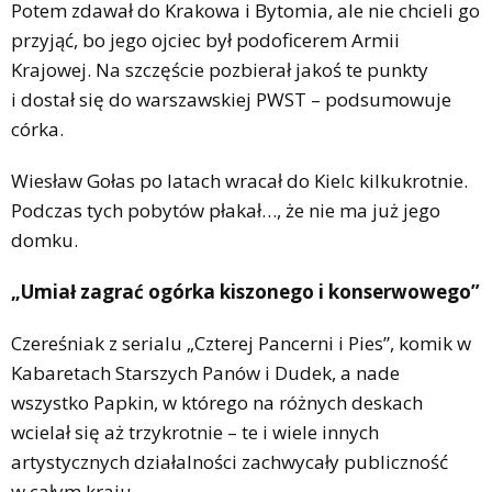
Potem zdawał do Krakowa i Bytomia, ale nie chcieli go
przyjąć, bo jego ojciec był podoficerem Armii
Krajowej. Na szczęście pozbierał jakoś te punkty
i dostał się do warszawskiej PWST – podsumowuje
córka.
Wiesław Gołas po latach wracał do Kielc kilkukrotnie.
Podczas tych pobytów płakał…, że nie ma już jego
domku.
„Umiał zagrać ogórka kiszonego i konserwowego”
Czereśniak z serialu „Czterej Pancerni i Pies”, komik w
Kabaretach Starszych Panów i Dudek, a nade
wszystko Papkin, w którego na różnych deskach
wcielał się aż trzykrotnie – te i wiele innych
artystycznych działalności zachwycały publiczność
w całym kraju.