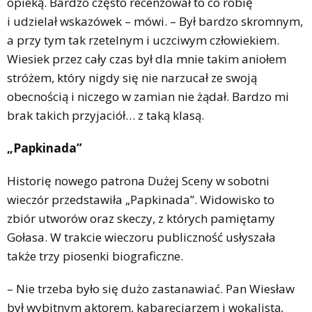
opieką. Bardzo często recenzował to co robię
i udzielał wskazówek – mówi. – Był bardzo skromnym,
a przy tym tak rzetelnym i uczciwym człowiekiem.
Wiesiek przez cały czas był dla mnie takim aniołem
stróżem, który nigdy się nie narzucał ze swoją
obecnością i niczego w zamian nie żądał. Bardzo mi
brak takich przyjaciół… z taką klasą.
„Papkinada”
Historię nowego patrona Dużej Sceny w sobotni
wieczór przedstawiła „Papkinada”. Widowisko to
zbiór utworów oraz skeczy, z których pamiętamy
Gołasa. W trakcie wieczoru publiczność usłyszała
także trzy piosenki biograficzne.
– Nie trzeba było się dużo zastanawiać. Pan Wiesław
był wybitnym aktorem, kabareciarzem i wokalistą,