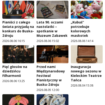
Pianiści z całego
Lata 90. oczami
„Kubuś”
świata przyjadą na
nastolatki –
potrzebuje
konkurs do Buska-
spotkanie w
kolorowych
Zdroju
Muzeum Zabawek
maskotek
2026.08.06 16:15
2026.08.06 15:02
2026.08.06 14:14
Pięć głosów na
Przed nami
Inauguracja
dziedzińcu
Międzynarodowy
nowego sezonu w
Filharmonii
Festiwal
Kieleckim Teatrze
Pianistyczny w
Tańca
2026.08.06 13:25
Busku-Zdroju
2026.08.04 15:38
2026.08.05 12:00