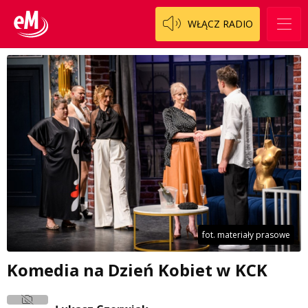
WŁĄCZ RADIO
fot. materiały prasowe
Komedia na Dzień Kobiet w KCK