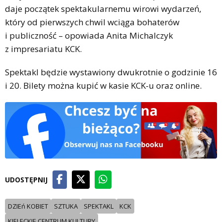
daje początek spektakularnemu wirowi wydarzeń,
który od pierwszych chwil wciąga bohaterów
i publiczność – opowiada Anita Michalczyk
z impresariatu KCK.
Spektakl będzie wystawiony dwukrotnie o godzinie 16
i 20. Bilety można kupić w kasie KCK-u oraz online.
UDOSTĘPNIJ
DZIEń KOBIET
SZTUKA
SPEKTAKL
KCK
KIELECKIE CENTRUM KULTURY