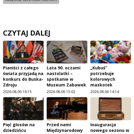
CZYTAJ DALEJ
Pianiści z całego
Lata 90. oczami
„Kubuś”
świata przyjadą na
nastolatki –
potrzebuje
konkurs do Buska-
spotkanie w
kolorowych
Zdroju
Muzeum Zabawek
maskotek
2026.08.06 16:15
2026.08.06 15:02
2026.08.06 14:14
Pięć głosów na
Przed nami
Inauguracja
dziedzińcu
Międzynarodowy
nowego sezonu w