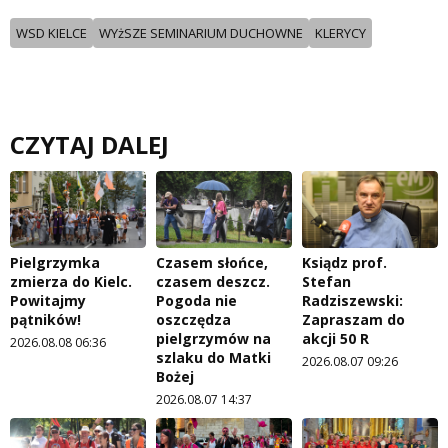
WSD KIELCE
WYżSZE SEMINARIUM DUCHOWNE
KLERYCY
CZYTAJ DALEJ
Pielgrzymka
Czasem słońce,
Ksiądz prof.
zmierza do Kielc.
czasem deszcz.
Stefan
Powitajmy
Pogoda nie
Radziszewski:
pątników!
oszczędza
Zapraszam do
pielgrzymów na
akcji 50 R
2026.08.08 06:36
szlaku do Matki
2026.08.07 09:26
Bożej
2026.08.07 14:37