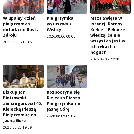
W upalny dzień
Pielgrzymka
Msza Święta w
pielgrzymka
wyruszyła z
intencji Korony
dotarła do Buska-
Wiślicy
Kielce. "Piłkarze
Zdroju
wiedzą, że nie
2026.08.06 08:00
wszystko jest w
2026.08.06 13:16
ich rękach i
nogach"
2026.08.05 20:00
Biskup Jan
Rozpoczyna się
Piotrowski
Kielecka Piesza
zainaugurował 45.
Pielgrzymka na
Kielecką Pieszą
Jasną Górę
Pielgrzymkę na
2026.08.05 09:04
Jasną Górę
2026.08.05 19:59