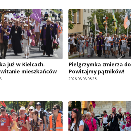
a już w Kielcach.
Pielgrzymka zmierza do 
owitanie mieszkańców
Powitajmy pątników!
8
2026.08.08 06:36