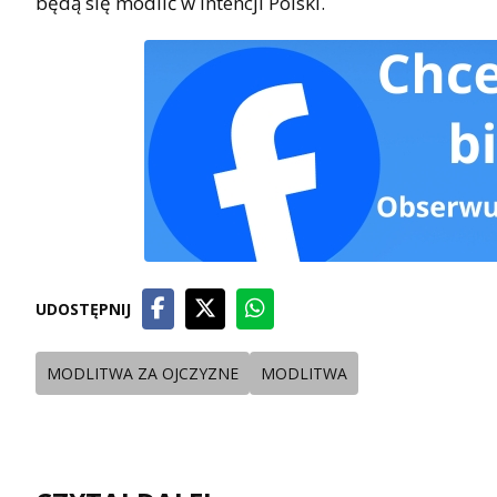
będą się modlić w intencji Polski.
UDOSTĘPNIJ
MODLITWA ZA OJCZYZNE
MODLITWA