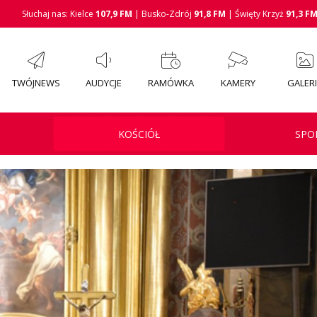
Słuchaj nas: Kielce
107,9 FM
| Busko-Zdrój
91,8 FM
| Święty Krzyż
91,3 F
TWÓJNEWS
AUDYCJE
RAMÓWKA
KAMERY
GALER
KOŚCIÓŁ
SPO