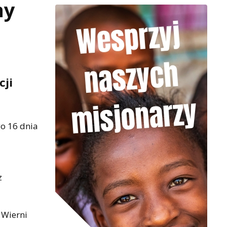
ny
cji
go 16 dnia
z
 Wierni