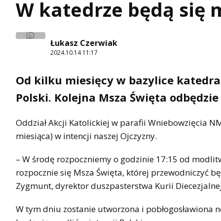
W katedrze będą się m
Łukasz Czerwiak
2024.10.14 11:17
Od kilku miesięcy w bazylice katedra
Polski. Kolejna Msza Święta odbędzie 
Oddział Akcji Katolickiej w parafii Wniebowzięcia 
miesiąca) w intencji naszej Ojczyzny.
– W środę rozpoczniemy o godzinie 17:15 od modlitw
rozpocznie się Msza Święta, której przewodniczyć będ
Zygmunt, dyrektor duszpasterstwa Kurii Diecezjalnej
W tym dniu zostanie utworzona i pobłogosławiona n