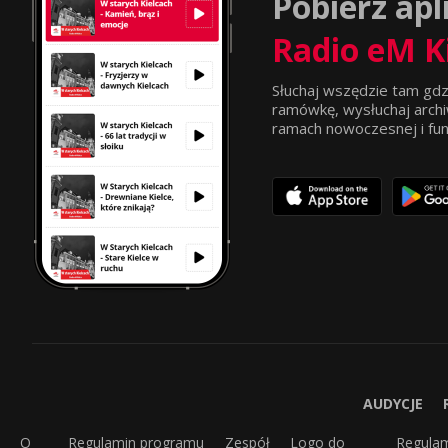
Pobierz apl
Radio eM K
Słuchaj wszędzie tam gdz
ramówkę, wysłuchaj archi
ramach nowoczesnej i funkc
AUDYCJE
O
Regulamin programu
Zespół
Logo do
Regula