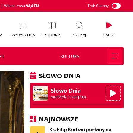
M
| Włoszczowa
94,4 FM
Tryb Ciemny
IA
WYDARZENIA
TYGODNIK
SZUKAJ
RADIO
RT
KULTURA
SŁOWO DNIA
Słowo Dnia
niedziela 9 sierpnia
NAJNOWSZE
Ks. Filip Korban posłany na