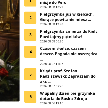
1
misje do Peru
2026.08.08 18:22
Pielgrzymka już w Kielcach.
2
Gorące powitanie miesz ...
2026.08.08 12:48
Pielgrzymka zmierza do Kielc.
3
Powitajmy pątników!
2026.08.08 06:36
Czasem słońce, czasem
4
deszcz. Pogoda nie oszczędza
...
2026.08.07 14:37
Ksiądz prof. Stefan
5
Radziszewski: Zapraszam do
akc ...
2026.08.07 09:26
W upalny dzień pielgrzymka
6
dotarła do Buska-Zdroju
2026.08.06 13:16