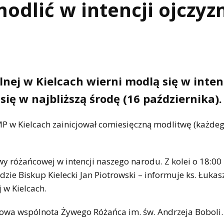
odlić w intencji ojczyz
lnej w Kielcach wierni modlą się w inten
się w najbliższą środę (16 października).
NMP w Kielcach zainicjował comiesięczną modlitwę (każde
y różańcowej w intencji naszego narodu. Z kolei o 18:00
zie Biskup Kielecki Jan Piotrowski – informuje ks. Łukas
 w Kielcach.
owa wspólnota Żywego Różańca im. św. Andrzeja Boboli.