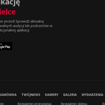
ikację
ielce
ie jesteś! Sprawdź aktualną
walnych audycji lub podcastów w
jonalnej aplikacji.
RAMÓWKA
TWÓJNEWS
KAMERY
GALERIA
WYDARZENIA
min
Regulamin przesyłania
Regulamin sklepu
R