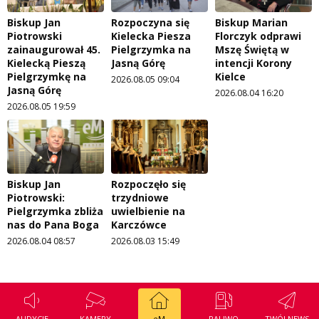
Biskup Jan
Rozpoczyna się
Biskup Marian
Piotrowski
Kielecka Piesza
Florczyk odprawi
zainaugurował 45.
Pielgrzymka na
Mszę Świętą w
Kielecką Pieszą
Jasną Górę
intencji Korony
Pielgrzymkę na
Kielce
2026.08.05 09:04
Jasną Górę
2026.08.04 16:20
2026.08.05 19:59
Biskup Jan
Rozpoczęło się
Piotrowski:
trzydniowe
Pielgrzymka zbliża
uwielbienie na
nas do Pana Boga
Karczówce
2026.08.04 08:57
2026.08.03 15:49
AUDYCJE
KAMERY
eM
PALIWO
TWÓJ NEWS