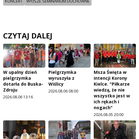
KONCERT
WYżSZE SEMINARIUM DUCHOWNE
CZYTAJ DALEJ
W upalny dzień
Pielgrzymka
Msza Święta w
pielgrzymka
wyruszyła z
intencji Korony
dotarła do Buska-
Wiślicy
Kielce. "Piłkarze
Zdroju
wiedzą, że nie
2026.08.06 08:00
wszystko jest w
2026.08.06 13:16
ich rękach i
nogach"
2026.08.05 20:00