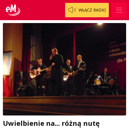
WŁĄCZ RADIO
Uwielbienie na... różną nutę