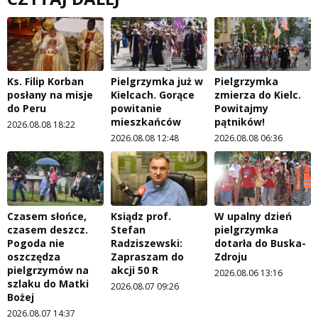
Ks. Filip Korban
Pielgrzymka już w
Pielgrzymka
posłany na misje
Kielcach. Gorące
zmierza do Kielc.
do Peru
powitanie
Powitajmy
mieszkańców
pątników!
2026.08.08 18:22
2026.08.08 12:48
2026.08.08 06:36
Czasem słońce,
Ksiądz prof.
W upalny dzień
czasem deszcz.
Stefan
pielgrzymka
Pogoda nie
Radziszewski:
dotarła do Buska-
oszczędza
Zapraszam do
Zdroju
pielgrzymów na
akcji 50 R
2026.08.06 13:16
szlaku do Matki
2026.08.07 09:26
Bożej
2026.08.07 14:37