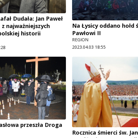
Rafał Dudała: Jan Paweł
Na Łysicy oddano hołd 
n z najważniejszych
Pawłowi II
lskiej historii
REGION
2023.04.03 18:55
:28
asłowa przeszła Droga
Rocznica śmierci św. Ja