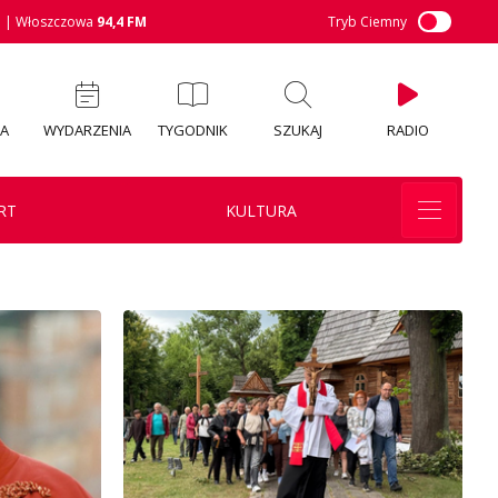
M
| Włoszczowa
94,4 FM
Tryb Ciemny
IA
WYDARZENIA
TYGODNIK
SZUKAJ
RADIO
RT
KULTURA