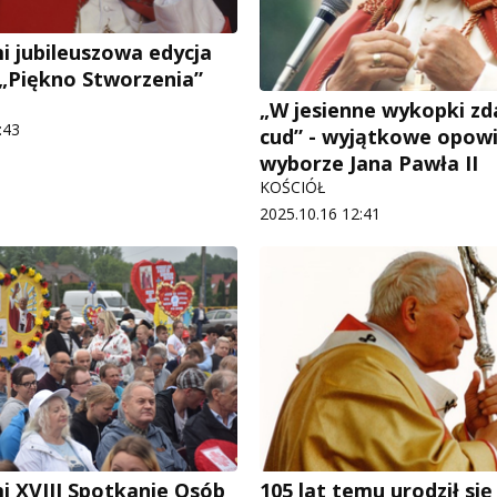
i jubileuszowa edycja
„Piękno Stworzenia”
„W jesienne wykopki zda
:43
cud” - wyjątkowe opow
wyborze Jana Pawła II
KOŚCIÓŁ
2025.10.16 12:41
i XVIII Spotkanie Osób
105 lat temu urodził się