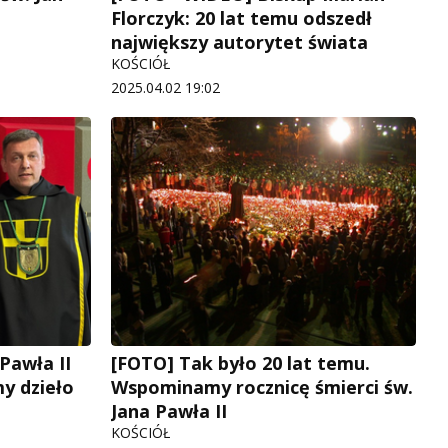
Florczyk: 20 lat temu odszedł
największy autorytet świata
KOŚCIÓŁ
2025.04.02 19:02
Pawła II
[FOTO] Tak było 20 lat temu.
y dzieło
Wspominamy rocznicę śmierci św.
Jana Pawła II
KOŚCIÓŁ