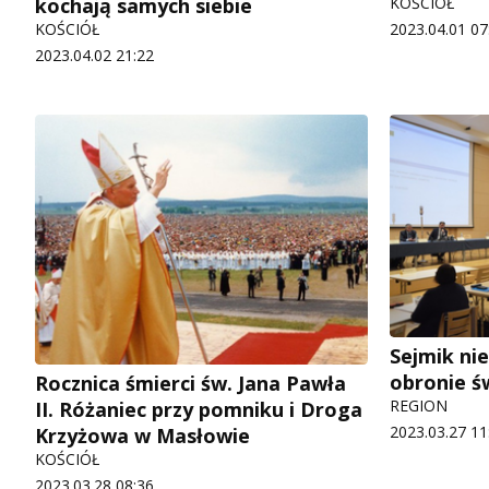
kochają samych siebie
KOŚCIÓŁ
KOŚCIÓŁ
2023.04.01 07
2023.04.02 21:22
Sejmik ni
obronie św
Rocznica śmierci św. Jana Pawła
REGION
II. Różaniec przy pomniku i Droga
2023.03.27 11
Krzyżowa w Masłowie
KOŚCIÓŁ
2023.03.28 08:36