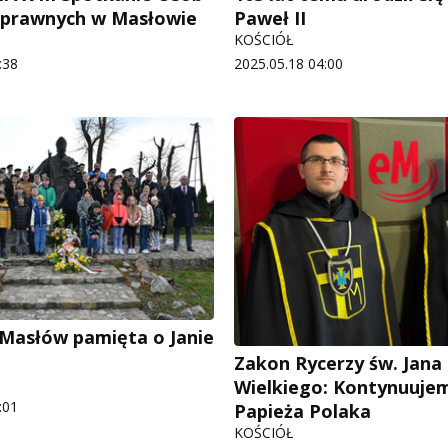
sprawnych w Masłowie
Paweł II
KOŚCIÓŁ
:38
2025.05.18 04:00
 Masłów pamięta o Janie
Zakon Rycerzy św. Jana 
Wielkiego: Kontynuujem
:01
Papieża Polaka
KOŚCIÓŁ