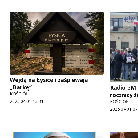
Wejdą na Łysicę i zaśpiewają
„Barkę”
Radio eM 
KOŚCIÓŁ
rocznicy ś
2025.04.01 13:31
KOŚCIÓŁ
2025.04.01 07