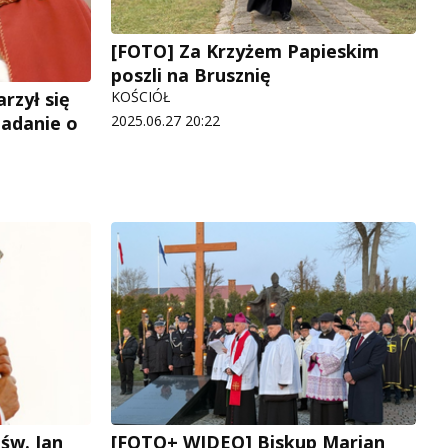
[FOTO] Za Krzyżem Papieskim
poszli na Brusznię
rzył się
KOŚCIÓŁ
iadanie o
2025.06.27 20:22
 św. Jan
[FOTO+ WIDEO] Biskup Marian