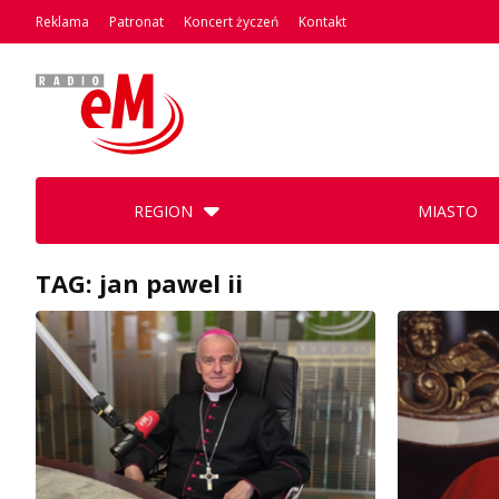
Reklama
Patronat
Koncert życzeń
Kontakt
REGION
MIASTO
TAG: jan pawel ii