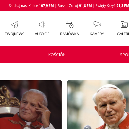
Słuchaj nas: Kielce
107,9 FM
| Busko-Zdrój
91,8 FM
| Święty Krzyż
91,3 F
TWÓJNEWS
AUDYCJE
RAMÓWKA
KAMERY
GALER
KOŚCIÓŁ
SPO