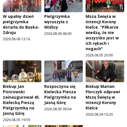
W upalny dzień
Pielgrzymka
Msza Święta w
pielgrzymka
wyruszyła z
intencji Korony
dotarła do Buska-
Wiślicy
Kielce. "Piłkarze
Zdroju
wiedzą, że nie
2026.08.06 08:00
wszystko jest w
2026.08.06 13:16
ich rękach i
nogach"
2026.08.05 20:00
Biskup Jan
Rozpoczyna się
Biskup Marian
Piotrowski
Kielecka Piesza
Florczyk odprawi
zainaugurował 45.
Pielgrzymka na
Mszę Świętą w
Kielecką Pieszą
Jasną Górę
intencji Korony
Pielgrzymkę na
Kielce
2026.08.05 09:04
Jasną Górę
2026.08.04 16:20
2026.08.05 19:59