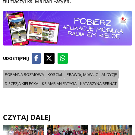
tłumaczył ks. Marian Fatyga.
UDOSTĘPNIJ
PORANNA ROZMOWA
KOSCIóL
PRAWDę MóWIąC
AUDYCJE
DIECEZJA KIELECKA
KS MARIAN FATYGA
KATARZYNA BERNAT
CZYTAJ DALEJ