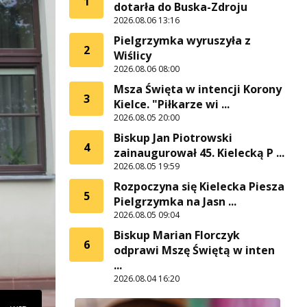
1
dotarła do Buska-Zdroju
2026.08.06 13:16
Pielgrzymka wyruszyła z
2
Wiślicy
2026.08.06 08:00
Msza Święta w intencji Korony
3
Kielce. "Piłkarze wi ...
2026.08.05 20:00
Biskup Jan Piotrowski
4
zainaugurował 45. Kielecką P ...
2026.08.05 19:59
Rozpoczyna się Kielecka Piesza
5
Pielgrzymka na Jasn ...
2026.08.05 09:04
Biskup Marian Florczyk
6
odprawi Mszę Świętą w inten
...
2026.08.04 16:20