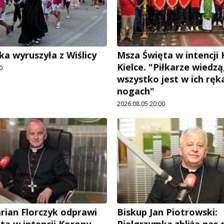
ka wyruszyła z Wiślicy
Msza Święta w intencji
Kielce. "Piłkarze wiedzą
0
wszystko jest w ich ręka
nogach"
2026.08.05 20:00
rian Florczyk odprawi
Biskup Jan Piotrowski: