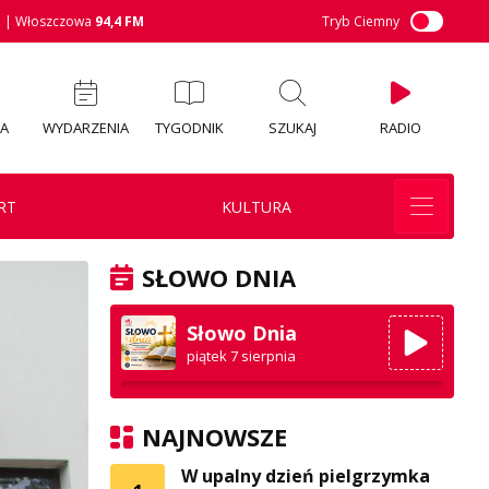
M
| Włoszczowa
94,4 FM
Tryb Ciemny
IA
WYDARZENIA
TYGODNIK
SZUKAJ
RADIO
RT
KULTURA
SŁOWO DNIA
Słowo Dnia
piątek 7 sierpnia
NAJNOWSZE
W upalny dzień pielgrzymka