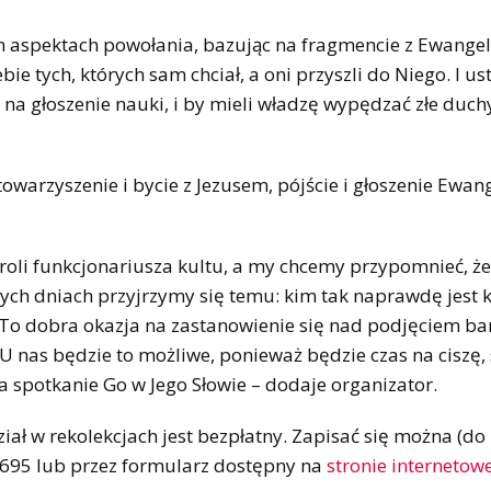
ech aspektach powołania, bazując na fragmencie z Ewangel
bie tych, których sam chciał, a oni przyszli do Niego. I us
na głoszenie nauki, i by mieli władzę wypędzać złe duchy
 towarzyszenie i bycie z Jezusem, pójście i głoszenie Ewang
roli funkcjonariusza kultu, a my chcemy przypomnieć, że
tych dniach przyjrzymy się temu: kim tak naprawdę jest 
 To dobra okazja na zastanowienie się nad podjęciem ba
U nas będzie to możliwe, ponieważ będzie czas na ciszę, 
a spotkanie Go w Jego Słowie – dodaje organizator.
iał w rekolekcjach jest bezpłatny. Zapisać się można (do
695 lub przez formularz dostępny na
stronie internetow