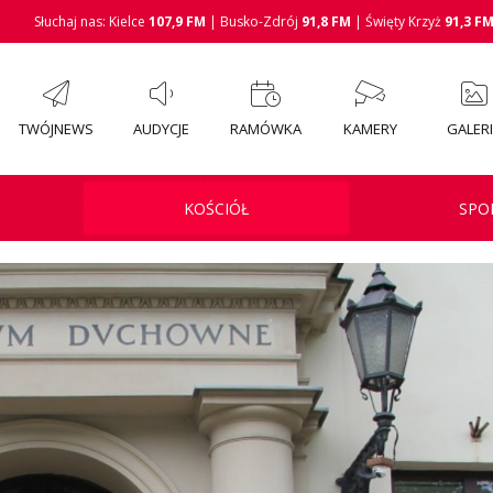
Słuchaj nas: Kielce
107,9 FM
| Busko-Zdrój
91,8 FM
| Święty Krzyż
91,3 F
TWÓJNEWS
AUDYCJE
RAMÓWKA
KAMERY
GALER
KOŚCIÓŁ
SPO