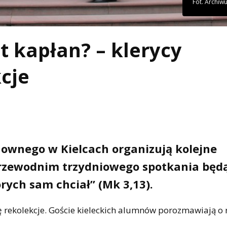
Fot. Archi
t kapłan? – klerycy
cje
wnego w Kielcach organizują kolejne
rzewodnim trzydniowego spotkania będ
órych sam chciał” (Mk 3,13).
rekolekcje. Goście kieleckich alumnów porozmawiają o r