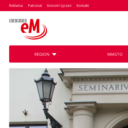
Reklama
Patronat
Koncert życzeń
Kontakt
REGION
MIASTO