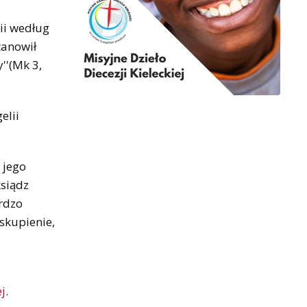
ii według
tanowił
''(Mk 3,
elii
 jego
ksiądz
rdzo
skupienie,
ej
.