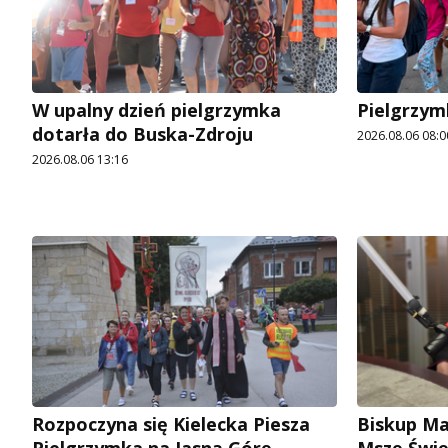
W upalny dzień pielgrzymka
Pielgrzym
dotarła do Buska-Zdroju
2026.08.06 08:0
2026.08.06 13:16
Rozpoczyna się Kielecka Piesza
Biskup Ma