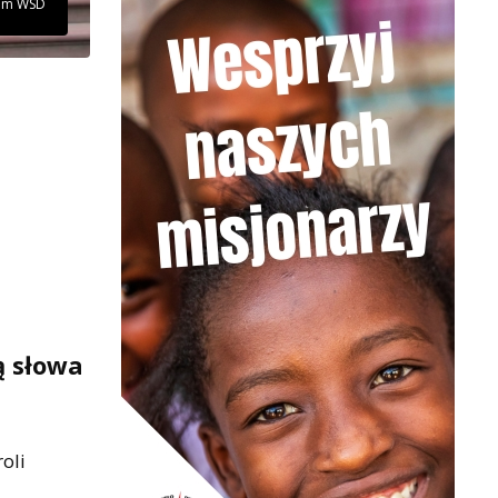
wum WSD
ą słowa
oli