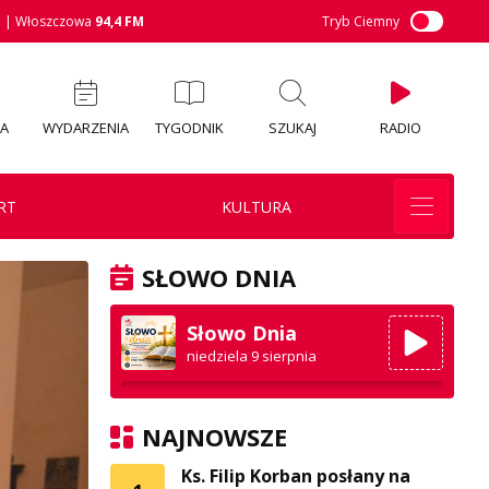
M
| Włoszczowa
94,4 FM
Tryb Ciemny
IA
WYDARZENIA
TYGODNIK
SZUKAJ
RADIO
RT
KULTURA
SŁOWO DNIA
Słowo Dnia
niedziela 9 sierpnia
NAJNOWSZE
Ks. Filip Korban posłany na