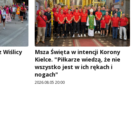
 Wiślicy
Msza Święta w intencji Korony
Kielce. "Piłkarze wiedzą, że nie
wszystko jest w ich rękach i
nogach"
2026.08.05 20:00