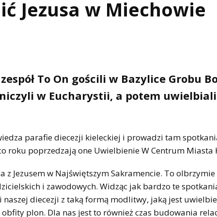
bić Jezusa w Miechowie
zespół To On gościli w Bazylice Grobu B
iczyli w Eucharystii, a potem uwielbiali
edza parafie diecezji kieleckiej i prowadzi tam spotkani
 co roku poprzedzają one Uwielbienie W Centrum Miasta 
nia z Jezusem w Najświętszym Sakramencie. To olbrzymie
zicielskich i zawodowych. Widząc jak bardzo te spotkan
naszej diecezji z taką formą modlitwy, jaką jest uwielbie
i obfity plon. Dla nas jest to również czas budowania rela