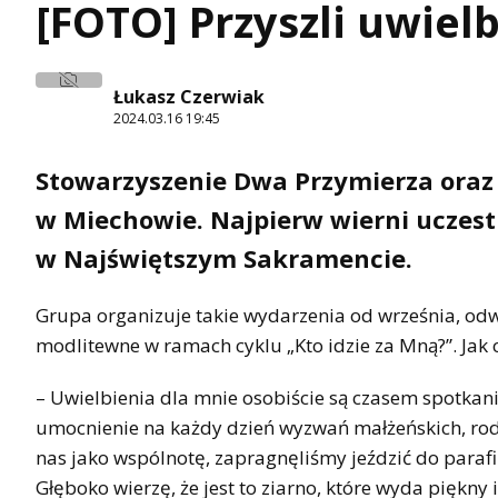
[FOTO] Przyszli uwiel
Łukasz Czerwiak
2024.03.16 19:45
Stowarzyszenie Dwa Przymierza oraz 
w Miechowie. Najpierw wierni uczestn
w Najświętszym Sakramencie.
Grupa organizuje takie wydarzenia od września, odwi
modlitewne w ramach cyklu „Kto idzie za Mną?”. Jak
– Uwielbienia dla mnie osobiście są czasem spotka
umocnienie na każdy dzień wyzwań małżeńskich, rod
nas jako wspólnotę, zapragnęliśmy jeździć do parafii 
Głęboko wierzę, że jest to ziarno, które wyda piękny 