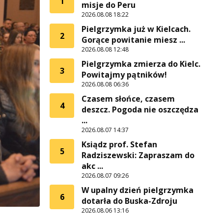
1
misje do Peru
2026.08.08 18:22
Pielgrzymka już w Kielcach.
2
Gorące powitanie miesz ...
2026.08.08 12:48
Pielgrzymka zmierza do Kielc.
3
Powitajmy pątników!
2026.08.08 06:36
Czasem słońce, czasem
4
deszcz. Pogoda nie oszczędza
...
2026.08.07 14:37
Ksiądz prof. Stefan
5
Radziszewski: Zapraszam do
akc ...
2026.08.07 09:26
W upalny dzień pielgrzymka
6
dotarła do Buska-Zdroju
2026.08.06 13:16