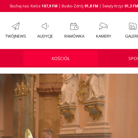
Słuchaj nas: Kielce
107,9 FM
| Busko-Zdrój
91,8 FM
| Święty Krzyż
91,3 F
TWÓJNEWS
AUDYCJE
RAMÓWKA
KAMERY
GALER
KOŚCIÓŁ
SPO