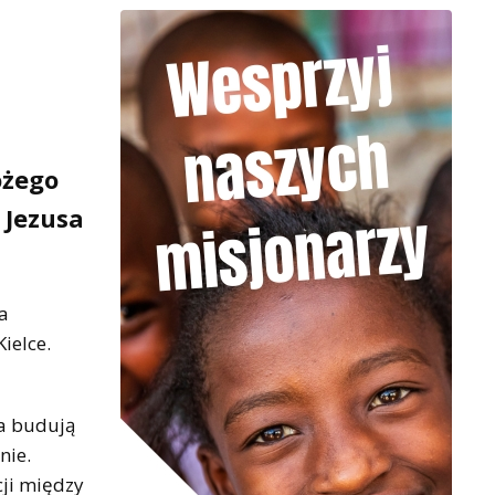
ożego
 Jezusa
a
Kielce.
ia budują
nie.
cji między