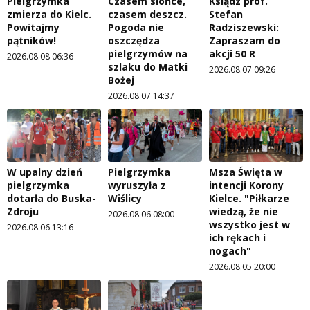
Pielgrzymka
Czasem słońce,
Ksiądz prof.
zmierza do Kielc.
czasem deszcz.
Stefan
Powitajmy
Pogoda nie
Radziszewski:
pątników!
oszczędza
Zapraszam do
pielgrzymów na
akcji 50 R
2026.08.08 06:36
szlaku do Matki
2026.08.07 09:26
Bożej
2026.08.07 14:37
W upalny dzień
Pielgrzymka
Msza Święta w
pielgrzymka
wyruszyła z
intencji Korony
dotarła do Buska-
Wiślicy
Kielce. "Piłkarze
Zdroju
wiedzą, że nie
2026.08.06 08:00
wszystko jest w
2026.08.06 13:16
ich rękach i
nogach"
2026.08.05 20:00