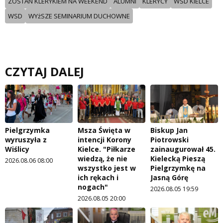
ZOSTAN KLERYKIEM NA WEEKEND
ALUMNI
KLERYCY
WSD KIELCE
WSD
WYżSZE SEMINARIUM DUCHOWNE
CZYTAJ DALEJ
Pielgrzymka
Msza Święta w
Biskup Jan
wyruszyła z
intencji Korony
Piotrowski
Wiślicy
Kielce. "Piłkarze
zainaugurował 45.
wiedzą, że nie
Kielecką Pieszą
2026.08.06 08:00
wszystko jest w
Pielgrzymkę na
ich rękach i
Jasną Górę
nogach"
2026.08.05 19:59
2026.08.05 20:00