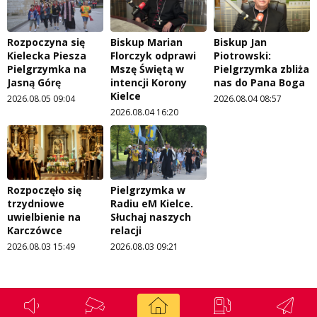
Rozpoczyna się
Biskup Marian
Biskup Jan
Kielecka Piesza
Florczyk odprawi
Piotrowski:
Pielgrzymka na
Mszę Świętą w
Pielgrzymka zbliża
Jasną Górę
intencji Korony
nas do Pana Boga
Kielce
2026.08.05 09:04
2026.08.04 08:57
2026.08.04 16:20
Rozpoczęło się
Pielgrzymka w
trzydniowe
Radiu eM Kielce.
uwielbienie na
Słuchaj naszych
Karczówce
relacji
2026.08.03 15:49
2026.08.03 09:21