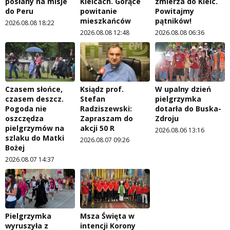
posłany na misje
Kielcach. Gorące
zmierza do Kielc.
do Peru
powitanie
Powitajmy
mieszkańców
pątników!
2026.08.08 18:22
2026.08.08 12:48
2026.08.08 06:36
Czasem słońce,
Ksiądz prof.
W upalny dzień
czasem deszcz.
Stefan
pielgrzymka
Pogoda nie
Radziszewski:
dotarła do Buska-
oszczędza
Zapraszam do
Zdroju
pielgrzymów na
akcji 50 R
2026.08.06 13:16
szlaku do Matki
2026.08.07 09:26
Bożej
2026.08.07 14:37
Pielgrzymka
Msza Święta w
wyruszyła z
intencji Korony