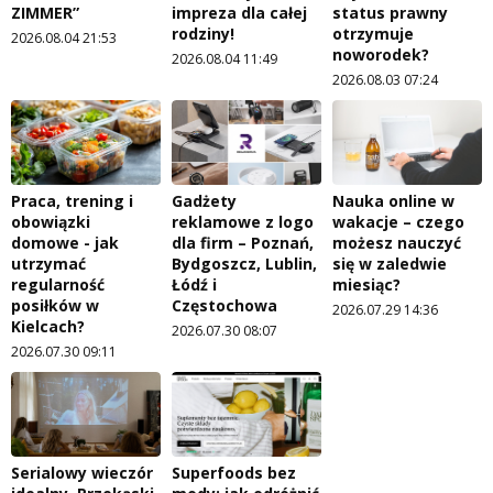
ZIMMER”
impreza dla całej
status prawny
rodziny!
otrzymuje
2026.08.04 21:53
noworodek?
2026.08.04 11:49
2026.08.03 07:24
Praca, trening i
Gadżety
Nauka online w
obowiązki
reklamowe z logo
wakacje – czego
domowe - jak
dla firm – Poznań,
możesz nauczyć
utrzymać
Bydgoszcz, Lublin,
się w zaledwie
regularność
Łódź i
miesiąc?
posiłków w
Częstochowa
2026.07.29 14:36
Kielcach?
2026.07.30 08:07
2026.07.30 09:11
Serialowy wieczór
Superfoods bez