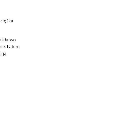
 ciężka
ak łatwo
nie. Latem
j ją