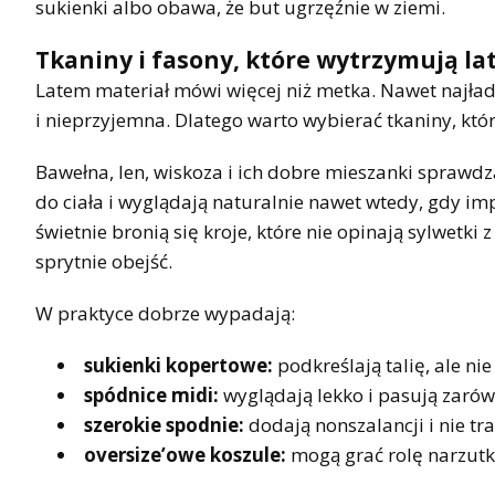
sukienki albo obawa, że but ugrzęźnie w ziemi.
Tkaniny i fasony, które wytrzymują la
Latem materiał mówi więcej niż metka. Nawet najładni
i nieprzyjemna. Dlatego warto wybierać tkaniny, któr
Bawełna, len, wiskoza i ich dobre mieszanki sprawdzaj
do ciała i wyglądają naturalnie nawet wtedy, gdy im
świetnie bronią się kroje, które nie opinają sylwetki 
sprytnie obejść.
W praktyce dobrze wypadają:
sukienki kopertowe:
podkreślają talię, ale ni
spódnice midi:
wyglądają lekko i pasują zarówn
szerokie spodnie:
dodają nonszalancji i nie tra
oversize’owe koszule:
mogą grać rolę narzutki