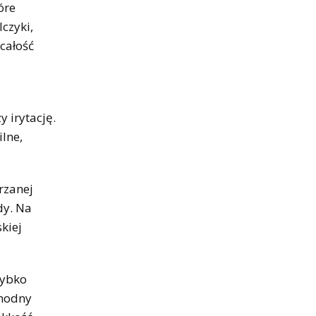
óre
czyki,
całość
y irytację.
ilne,
órzanej
dy. Na
kiej
zybko
 modny