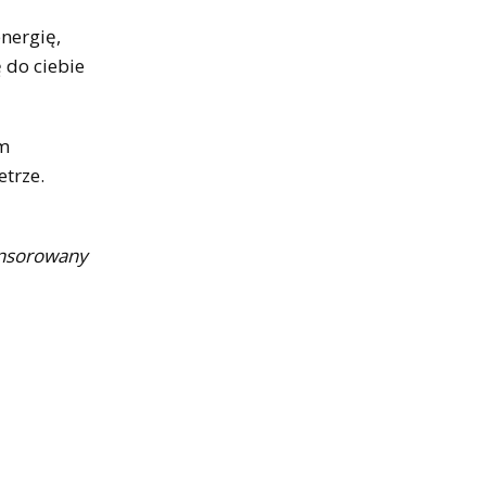
energię,
 do ciebie
ym
etrze.
onsorowany