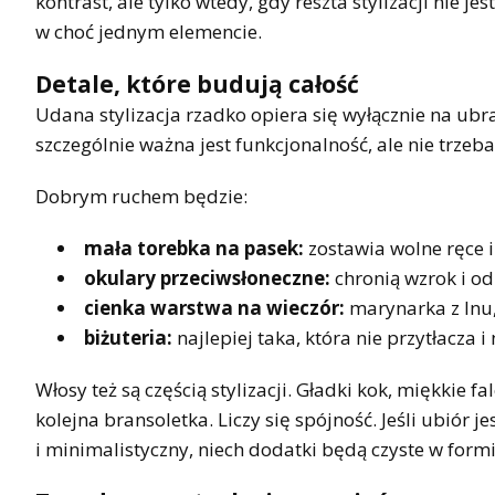
kontrast, ale tylko wtedy, gdy reszta stylizacji nie j
w choć jednym elemencie.
Detale, które budują całość
Udana stylizacja rzadko opiera się wyłącznie na ubr
szczególnie ważna jest funkcjonalność, ale nie trzeb
Dobrym ruchem będzie:
mała torebka na pasek:
zostawia wolne ręce 
okulary przeciwsłoneczne:
chronią wzrok i od
cienka warstwa na wieczór:
marynarka z lnu,
biżuteria:
najlepiej taka, która nie przytłacza 
Włosy też są częścią stylizacji. Gładki kok, miękkie f
kolejna bransoletka. Liczy się spójność. Jeśli ubiór 
i minimalistyczny, niech dodatki będą czyste w formi