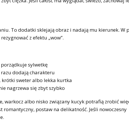
est zbyt ciężka. Jeśli całość ma wyglądać świeżo, zachowaj 
aniu. To dodatki sklejają obraz i nadają mu kierunek. W 
a rezygnować z efektu „wow”.
i porządkuje sylwetkę
 razu dodają charakteru
 krótki sweter albo lekka kurtka
i nie nagrzewa się zbyt szybko
ale, warkocz albo nisko związany kucyk potrafią zrobić wię
jest romantyczny, postaw na delikatność. Jeśli nowoczesny
e.