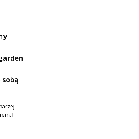
ny
 garden
ę sobą
naczej
rem. I