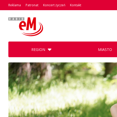
Reklama
Patronat
Koncert życzeń
Kontakt
REGION
MIASTO