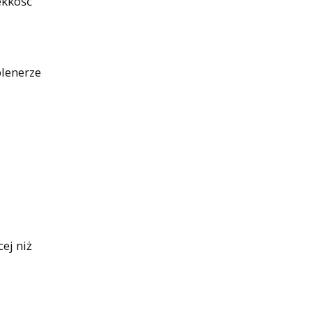
lekkość
plenerze
cej niż