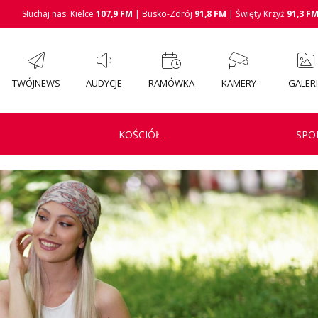
Słuchaj nas: Kielce
107,9 FM
| Busko-Zdrój
91,8 FM
| Święty Krzyż
91,3 F
TWÓJNEWS
AUDYCJE
RAMÓWKA
KAMERY
GALER
KOŚCIÓŁ
SPO