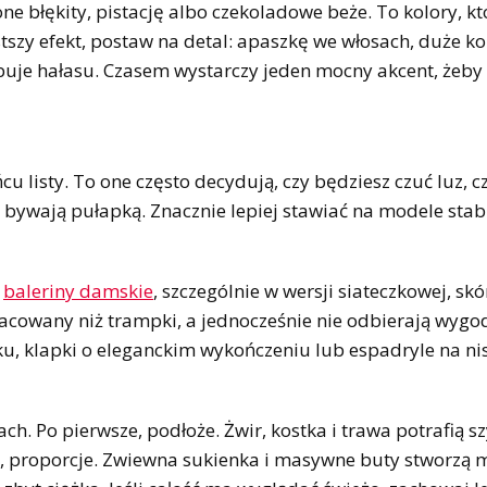
lone błękity, pistację albo czekoladowe beże. To kolory, kt
stszy efekt, postaw na detal: apaszkę we włosach, duże kol
buje hałasu. Czasem wystarczy jeden mocny akcent, żeby 
u listy. To one często decydują, czy będziesz czuć luz, cz
e bywają pułapką. Znacznie lepiej stawiać na modele stab
ę
baleriny damskie
, szczególnie w wersji siateczkowej, sk
racowany niż trampki, a jednocześnie nie odbierają wygo
u, klapki o eleganckim wykończeniu lub espadryle na nis
. Po pierwsze, podłoże. Żwir, kostka i trawa potrafią s
e, proporcje. Zwiewna sukienka i masywne buty stworzą