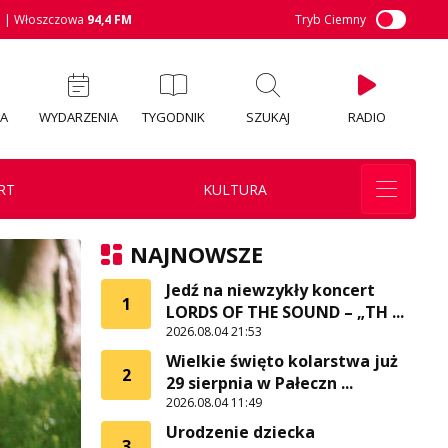
M
| Włoszczowa
94,4 FM
Tryb Ciemny
IA
WYDARZENIA
TYGODNIK
SZUKAJ
RADIO
RT
KULTURA
NAJNOWSZE
Jedź na niewzykły koncert
1
LORDS OF THE SOUND – „TH ...
2026.08.04 21:53
Wielkie święto kolarstwa już
2
29 sierpnia w Pałeczn ...
2026.08.04 11:49
Urodzenie dziecka
3