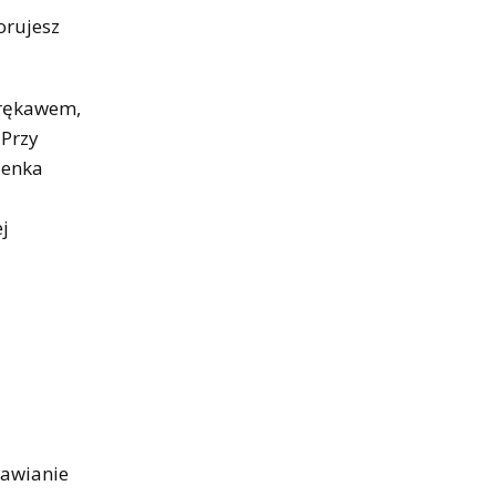
orujesz
m rękawem,
 Przy
ienka
ej
rawianie