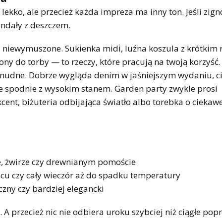
lekko, ale przecież każda impreza ma inny ton. Jeśli zign
sandały z deszczem.
e i niewymuszone. Sukienka midi, luźna koszula z krótki
ny do torby — to rzeczy, które pracują na twoją korzyść.
ie nudne. Dobrze wygląda denim w jaśniejszym wydaniu, c
ie spodnie z wysokim stanem. Garden party zwykle prosi
kcent, biżuteria odbijająca światło albo torebka o ciekaw
ie, żwirze czy drewnianym pomoście
cu czy cały wieczór aż do spadku temperatury
zny czy bardziej elegancki
A przecież nic nie odbiera uroku szybciej niż ciągłe pop