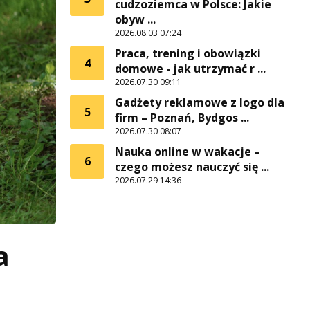
cudzoziemca w Polsce: Jakie
obyw ...
2026.08.03 07:24
Praca, trening i obowiązki
4
domowe - jak utrzymać r ...
2026.07.30 09:11
Gadżety reklamowe z logo dla
5
firm – Poznań, Bydgos ...
2026.07.30 08:07
Nauka online w wakacje –
6
czego możesz nauczyć się ...
2026.07.29 14:36
a