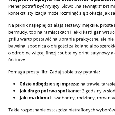
Plener potrafi być mylący. Słowo „na zewnątrz” brzmi 
kontekst, stylizacja może rozminąć się z okazją jak 
Na piknik najlepiej działają zestawy miękkie, prost
bermudy, top na ramiączkach i lekki kardigan wrzuco
grillu warto postawić na ubrania praktyczne, ale n
bawełna, spódnica o długości za kolano albo szerok
o odrobinę więcej finezji: subtelny print, satynowy a
fakturze.
Pomaga prosty filtr. Zadaj sobie trzy pytania:
Gdzie odbędzie się impreza:
na trawie, taras
Jak długo potrwa spotkanie:
2 godziny w słoń
Jaki ma klimat:
swobodny, rodzinny, romantyc
Takie rozpoznanie oszczędza nietrafionych wyborów. 