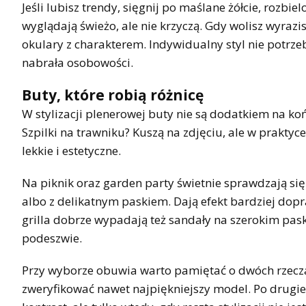
Jeśli lubisz trendy, sięgnij po maślane żółcie, rozbie
wyglądają świeżo, ale nie krzyczą. Gdy wolisz wyrazi
okulary z charakterem. Indywidualny styl nie potrze
nabrała osobowości.
Buty, które robią różnicę
W stylizacji plenerowej buty nie są dodatkiem na końc
Szpilki na trawniku? Kuszą na zdjęciu, ale w praktyc
lekkie i estetyczne.
Na piknik oraz garden party świetnie sprawdzają si
albo z delikatnym paskiem. Dają efekt bardziej dop
grilla dobrze wypadają też sandały na szerokim pask
podeszwie.
Przy wyborze obuwia warto pamiętać o dwóch rzeczach
zweryfikować nawet najpiękniejszy model. Po drugi