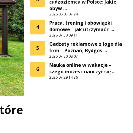
cudzoziemca w Polsce: Jakie
obyw ...
2026.08.03 07:24
Praca, trening i obowiązki
4
domowe - jak utrzymać r ...
2026.07.30 09:11
Gadżety reklamowe z logo dla
5
firm – Poznań, Bydgos ...
2026.07.30 08:07
Nauka online w wakacje –
6
czego możesz nauczyć się ...
2026.07.29 14:36
które