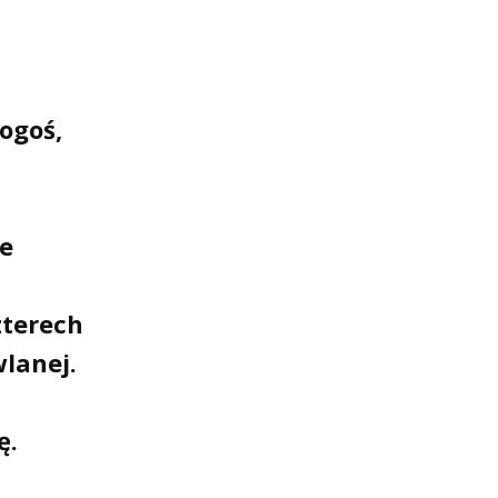
ogoś,
ie
zterech
lanej.
ę.