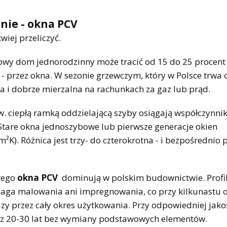
nie - okna PCV
wiej przeliczyć.
typowy dom jednorodzinny może tracić od 15 do 25 procent
h - przez okna. W sezonie grzewczym, który w Polsce trwa 
na i dobrze mierzalna na rachunkach za gaz lub prąd.
 ciepłą ramką oddzielającą szyby osiągają współczynni
 Stare okna jednoszybowe lub pierwsze generacje okien
). Różnica jest trzy- do czterokrotna - i bezpośrednio 
órego
okna PCV
dominują w polskim budownictwie. Profil
ymaga malowania ani impregnowania, co przy kilkunastu 
zy przez cały okres użytkowania. Przy odpowiedniej jako
zez 20-30 lat bez wymiany podstawowych elementów.