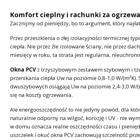
Komfort cieplny i rachunki za ogrzewa
Zacznijmy od pieniędzy, bo to argument, który najłat
Przez przeszklenia o złej izolacyjności termicznej 
ciepła. Nie przez źle izolowane ściany, nie przez dac
miesięcy w roku, ta strata jest regularna, nieuchron
Okna PCV
z trzyszybowym zestawem szybowym i tzw.
przenikania ciepła Uw na poziomie 0,8-1,0 W/(m²K).
dwuszybowych osiągają Uw na poziomie 2,4-3,0 W/(m²K
się na koszty ogrzewania.
Ale energooszczędność to nie jedyny powód, dla kt
naturalnie odporny na wilgoć, korozję i UV - nie w
w domu oznacza realne oszczędności czasu i pienięd
uszczelek i okuć okna PCV zachowują szczelność pr