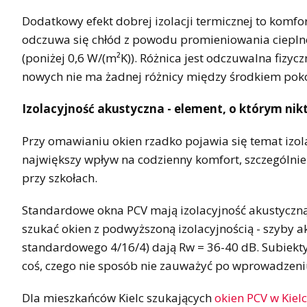
Dodatkowy efekt dobrej izolacji termicznej to komfo
odczuwa się chłód z powodu promieniowania cieplneg
(poniżej 0,6 W/(m²K)). Różnica jest odczuwalna fizycz
nowych nie ma żadnej różnicy między środkiem poko
Izolacyjność akustyczna - element, o którym nik
Przy omawianiu okien rzadko pojawia się temat izola
największy wpływ na codzienny komfort, szczególnie 
przy szkołach.
Standardowe okna PCV mają izolacyjność akustyczną
szukać okien z podwyższoną izolacyjnością - szyby 
standardowego 4/16/4) dają Rw = 36-40 dB. Subiekt
coś, czego nie sposób nie zauważyć po wprowadzeni
Dla mieszkańców Kielc szukających
okien PCV w Kiel