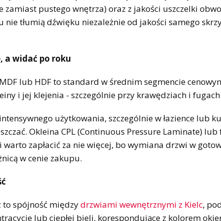
e zamiast pustego wnętrza) oraz z jakości uszczelki obw
u nie tłumią dźwięku niezależnie od jakości samego skrzy
, a widać po roku
y MDF lub HDF to standard w średnim segmencie cenowym
y i jej klejenia - szczególnie przy krawędziach i fugach
ntensywnego użytkowania, szczególnie w łazience lub ku
uszczać. Okleina CPL (Continuous Pressure Laminate) lub 
- i warto zapłacić za nie więcej, bo wymiana drzwi w got
żnicą w cenie zakupu.
ść
 to spójność między
drzwiami wewnętrznymi z Kielc
, po
racycie lub ciepłej bieli, korespondujące z kolorem okie