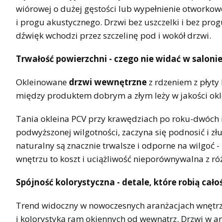
wiórowej o dużej gęstości lub wypełnienie otworkow
i progu akustycznego. Drzwi bez uszczelki i bez prog
dźwięk wchodzi przez szczelinę pod i wokół drzwi.
Trwałość powierzchni - czego nie widać w salonie
Okleinowane
drzwi wewnętrzne
z rdzeniem z płyt
między produktem dobrym a złym leży w jakości oklein
Tania okleina PCV przy krawędziach po roku-dwóch i
podwyższonej wilgotności, zaczyna się podnosić i zł
naturalny są znacznie trwalsze i odporne na wilgoć 
wnętrzu to koszt i uciążliwość nieporównywalna z ró
Spójność kolorystyczna - detale, które robią cało
Trend widoczny w nowoczesnych aranżacjach wnętrz
i kolorystyką ram okiennych od wewnątrz. Drzwi w ant