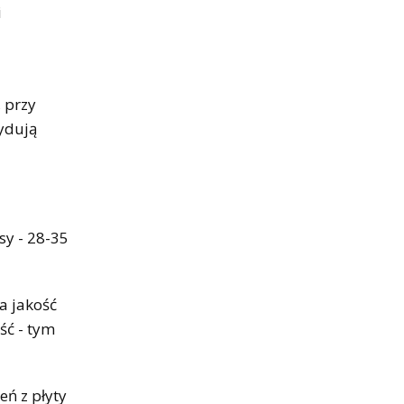
i
, przy
cydują
sy - 28-35
a jakość
ść - tym
ń z płyty