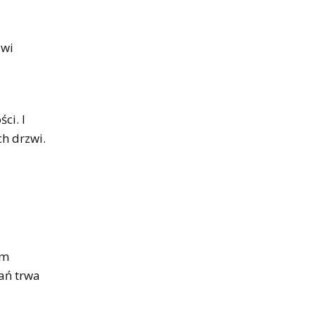
zwi
ci. I
h drzwi.
em
mań trwa