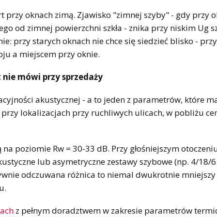
rt przy oknach zimą. Zjawisko "zimnej szyby" - gdy przy 
o od zimnej powierzchni szkła - znika przy niskim Ug s
nie: przy starych oknach nie chce się siedzieć blisko - pr
ju a miejscem przy oknie.
t nie mówi przy sprzedaży
cyjności akustycznej - a to jeden z parametrów, które m
przy lokalizacjach przy ruchliwych ulicach, w pobliżu c
 na poziomie Rw = 30-33 dB. Przy głośniejszym otoczeni
akustyczne lub asymetryczne zestawy szybowe (np. 4/18/6
ywnie odczuwana różnica to niemal dwukrotnie mniejszy 
u.
cach
z pełnym doradztwem w zakresie parametrów termi