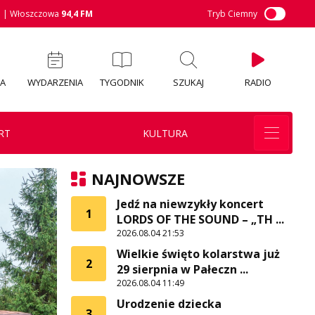
M
| Włoszczowa
94,4 FM
Tryb Ciemny
IA
WYDARZENIA
TYGODNIK
SZUKAJ
RADIO
RT
KULTURA
NAJNOWSZE
Jedź na niewzykły koncert
1
LORDS OF THE SOUND – „TH ...
2026.08.04 21:53
Wielkie święto kolarstwa już
2
29 sierpnia w Pałeczn ...
2026.08.04 11:49
Urodzenie dziecka
3