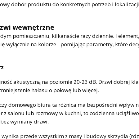
owy dobór produktu do konkretnych potrzeb i lokalizacj
drzwi wewnętrzne
żdym pomieszczeniu, kilkanaście razy dziennie. I element
się wyłącznie na kolorze - pomijając parametry, które de
rz
jność akustyczną na poziomie 20-23 dB. Drzwi dobrej kla
zmniejszenie hałasu o połowę lub więcej.
a czy domowego biura ta różnica ma bezpośredni wpływ n
zor z salonu lub rozmowy w kuchni, to codzienna uciążliwo
 bez wymiany drzwi.
wynika przede wszystkim z masy i budowy skrzydła (rdze