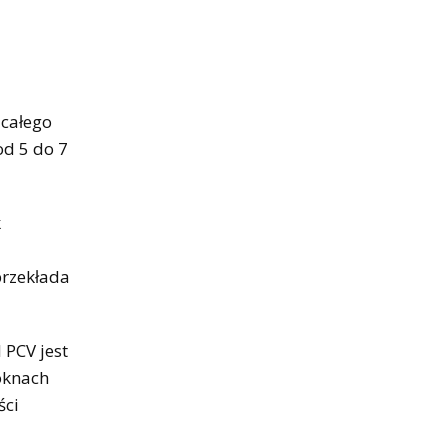
 całego
od 5 do 7
k
przekłada
 PCV jest
oknach
ści