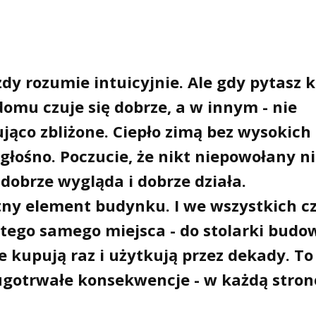
dy rozumie intuicyjnie. Ale gdy pytasz k
omu czuje się dobrze, a w innym - nie
jąco zbliżone. Ciepło zimą bez wysokich
głośno. Poczucie, że nikt niepowołany n
 dobrze wygląda i dobrze działa.
tny element budynku. I we wszystkich c
ego samego miejsca - do stolarki budow
e kupują raz i użytkują przez dekady. To
ugotrwałe konsekwencje - w każdą stron