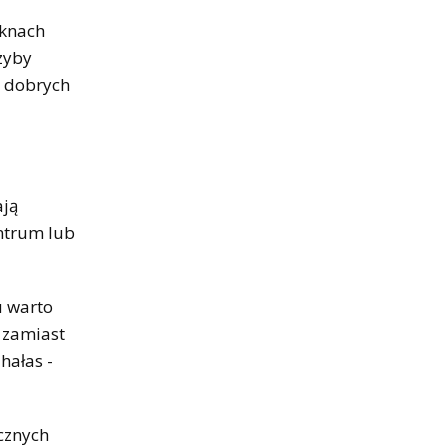
oknach
zyby
zy dobrych
ają
entrum lub
u warto
 zamiast
hałas -
cznych