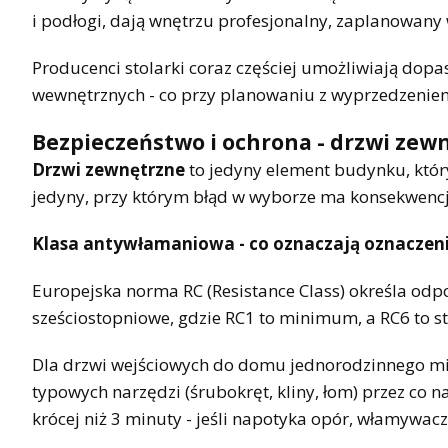
i podłogi, dają wnętrzu profesjonalny, zaplanowany
Producenci stolarki coraz częściej umożliwiają dop
wewnętrznych - co przy planowaniu z wyprzedzeniem
Bezpieczeństwo i ochrona - drzwi zew
Drzwi zewnętrzne
to jedyny element budynku, który
jedyny, przy którym błąd w wyborze ma konsekwencje
Klasa antywłamaniowa - co oznaczają oznaczen
Europejska norma RC (Resistance Class) określa odpo
sześciostopniowe, gdzie RC1 to minimum, a RC6 to 
Dla drzwi wejściowych do domu jednorodzinnego mi
typowych narzędzi (śrubokręt, kliny, łom) przez co 
krócej niż 3 minuty - jeśli napotyka opór, włamywacz