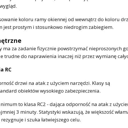
 wygląd.
asowanie koloru ramy okiennej od wewnątrz do koloru dr
 jest prostym i stosunkowo niedrogim zabiegiem.
nętrzne
 ma za zadanie fizycznie powstrzymać nieproszonych goś
 trudne do naprawienia inaczej niż przez wymianę całyc
ia RC
rność drzwi na atak z użyciem narzędzi. Klasy są
standard obiektów wysokiego zabezpieczenia.
nimum to klasa RC2 - dająca odporność na atak z użyci
najmniej 3 minuty. Statystyki wskazują, że większość wła
 rezygnuje i szuka łatwiejszego celu.