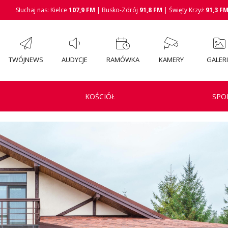
Słuchaj nas: Kielce
107,9 FM
| Busko-Zdrój
91,8 FM
| Święty Krzyż
91,3 F
TWÓJNEWS
AUDYCJE
RAMÓWKA
KAMERY
GALER
KOŚCIÓŁ
SPO