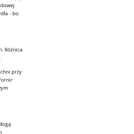
odowej
dła - bo
. Różnica
.
chni przy
fornir
owym
dłogą
n