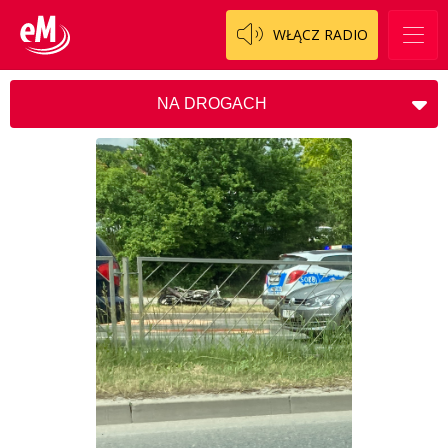
WŁĄCZ RADIO
NA DROGACH
ALERT
AWARIE
CIEKAWOSTKI
KOSCIÓŁ
NA DROGACH
POMOC
SZUKAM / ZNALEZIONO / POMOC
INNE