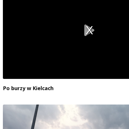
a
modal
window.
Po burzy w Kielcach