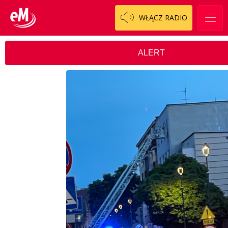
WŁĄCZ RADIO
ALERT
ALERT
AWARIE
CIEKAWOSTKI
KOSCIÓŁ
NA DROGACH
POMOC
SZUKAM / ZNALEZIONO / POMOC
INNE