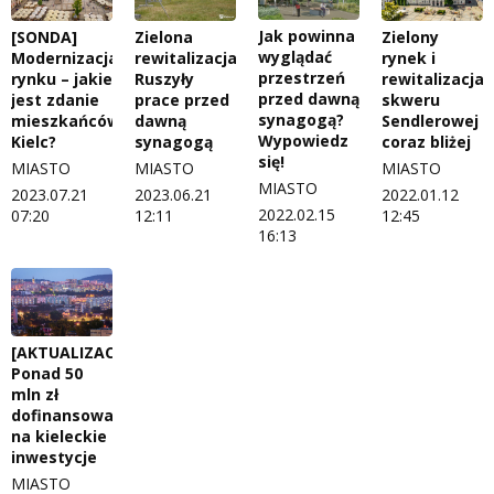
Jak powinna
[SONDA]
Zielona
Zielony
wyglądać
Modernizacja
rewitalizacja.
rynek i
przestrzeń
rynku – jakie
Ruszyły
rewitalizacja
przed dawną
jest zdanie
prace przed
skweru
synagogą?
mieszkańców
dawną
Sendlerowej
Wypowiedz
Kielc?
synagogą
coraz bliżej
się!
MIASTO
MIASTO
MIASTO
MIASTO
2023.07.21
2023.06.21
2022.01.12
2022.02.15
07:20
12:11
12:45
16:13
[AKTUALIZACJA]
Ponad 50
mln zł
dofinansowania
na kieleckie
inwestycje
MIASTO