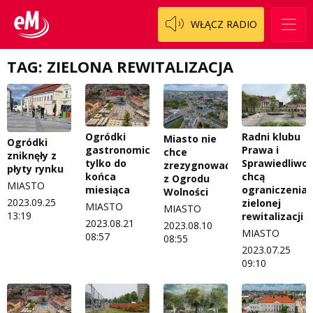
Regulamin programu Patron
Modna kultura
WŁĄCZ RADIO
Zespół
OdNowa
TAG: ZIELONA REWITALIZACJA
Logo do pobrania
Pacjent, którego nie zapomnę
Regulamin konkursów
Pasjonaci
Regulamin przesyłania materiałów
Piąta strona świata
Radni klubu
Ogródki
Miasto nie
Ogródki
Prawa i
gastronomiczne
chce
zniknęły z
Regulamin sklepu internetowego
Prawdę mówiąc
Sprawiedliwoś
tylko do
zrezygnować
płyty rynku
chcą
końca
z Ogrodu
MIASTO
Regulamin darowizn
Słowo Dnia
ograniczenia
miesiąca
Wolności
2023.09.25
zielonej
MIASTO
MIASTO
Regulamin konkursu Zwierzak naszej klasy
Tak wierzę
13:19
rewitalizacji
2023.08.21
2023.08.10
MIASTO
08:57
08:55
Polityka prywatności
Weekend z blondynką
2023.07.25
09:10
W starych Kielcach
ZNAJDZIESZ NAS TAKŻE NA
Wszystko w temacie