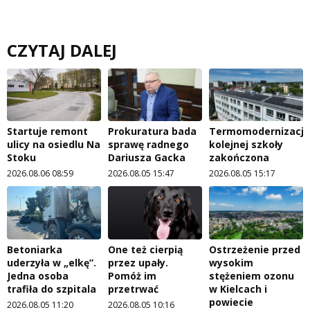
CZYTAJ DALEJ
Startuje remont
Prokuratura bada
Termomodernizacja
ulicy na osiedlu Na
sprawę radnego
kolejnej szkoły
Stoku
Dariusza Gacka
zakończona
2026.08.06 08:59
2026.08.05 15:47
2026.08.05 15:17
Betoniarka
One też cierpią
Ostrzeżenie przed
uderzyła w „elkę”.
przez upały.
wysokim
Jedna osoba
Pomóż im
stężeniem ozonu
trafiła do szpitala
przetrwać
w Kielcach i
powiecie
2026.08.05 11:20
2026.08.05 10:16