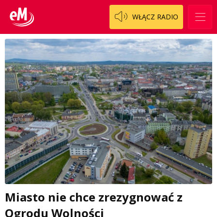
WŁĄCZ RADIO
Miasto nie chce zrezygnować z
Ogrodu Wolności