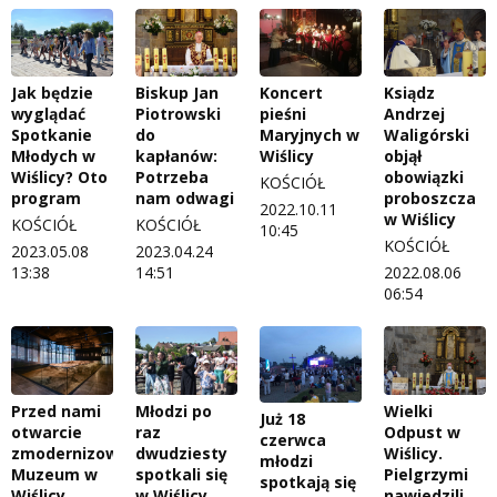
Jak będzie
Biskup Jan
Koncert
Ksiądz
wyglądać
Piotrowski
pieśni
Andrzej
Spotkanie
do
Maryjnych w
Waligórski
Młodych w
kapłanów:
Wiślicy
objął
Wiślicy? Oto
Potrzeba
obowiązki
KOŚCIÓŁ
program
nam odwagi
proboszcza
2022.10.11
w Wiślicy
KOŚCIÓŁ
KOŚCIÓŁ
10:45
KOŚCIÓŁ
2023.05.08
2023.04.24
13:38
14:51
2022.08.06
06:54
Przed nami
Młodzi po
Wielki
Już 18
otwarcie
raz
Odpust w
czerwca
zmodernizowanego
dwudziesty
Wiślicy.
młodzi
Muzeum w
spotkali się
Pielgrzymi
spotkają się
Wiślicy
w Wiślicy
nawiedzili