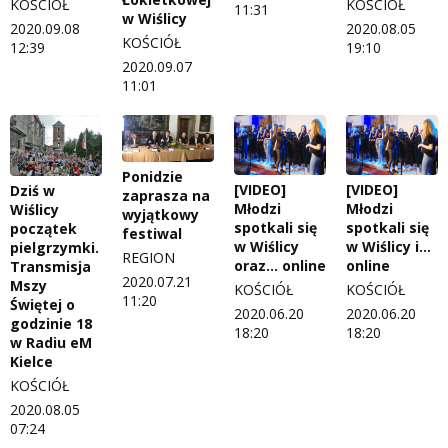
KOŚCIÓŁ
KOŚCIÓŁ
11:31
w Wiślicy
2020.09.08
2020.08.05
KOŚCIÓŁ
12:39
19:10
2020.09.07
11:01
Ponidzie
[VIDEO]
[VIDEO]
Dziś w
zaprasza na
Młodzi
Młodzi
Wiślicy
wyjątkowy
spotkali się
spotkali się
początek
festiwal
w Wiślicy
w Wiślicy i…
pielgrzymki.
REGION
oraz… online
online
Transmisja
2020.07.21
Mszy
KOŚCIÓŁ
KOŚCIÓŁ
11:20
Świętej o
2020.06.20
2020.06.20
godzinie 18
18:20
18:20
w Radiu eM
Kielce
KOŚCIÓŁ
2020.08.05
07:24