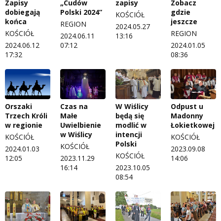
Zapisy
„Cudów
zapisy
Zobacz
dobiegają
Polski 2024”
gdzie
KOŚCIÓŁ
końca
jeszcze
REGION
2024.05.27
KOŚCIÓŁ
REGION
2024.06.11
13:16
2024.06.12
07:12
2024.01.05
17:32
08:36
Orszaki
Czas na
W Wiślicy
Odpust u
Trzech Króli
Małe
będą się
Madonny
w regionie
Uwielbienie
modlić w
Łokietkowej
w Wiślicy
intencji
KOŚCIÓŁ
KOŚCIÓŁ
Polski
KOŚCIÓŁ
2024.01.03
2023.09.08
KOŚCIÓŁ
12:05
2023.11.29
14:06
16:14
2023.10.05
08:54