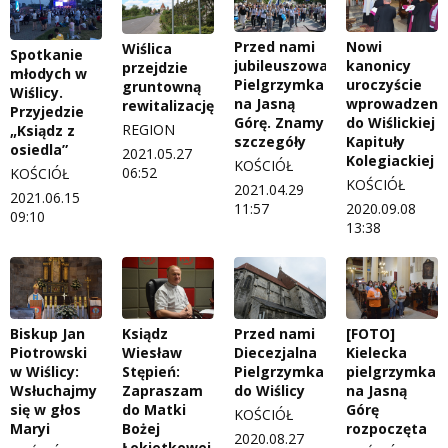
Przed nami
Nowi
Wiślica
Spotkanie
jubileuszowa
kanonicy
przejdzie
młodych w
Pielgrzymka
uroczyście
gruntowną
Wiślicy.
na Jasną
wprowadzeni
rewitalizację
Przyjedzie
Górę. Znamy
do Wiślickiej
REGION
„Ksiądz z
szczegóły
Kapituły
osiedla”
2021.05.27
Kolegiackiej
KOŚCIÓŁ
06:52
KOŚCIÓŁ
KOŚCIÓŁ
2021.04.29
2021.06.15
11:57
2020.09.08
09:10
13:38
Biskup Jan
Ksiądz
Przed nami
[FOTO]
Piotrowski
Wiesław
Diecezjalna
Kielecka
w Wiślicy:
Stępień:
Pielgrzymka
pielgrzymka
Wsłuchajmy
Zapraszam
do Wiślicy
na Jasną
się w głos
do Matki
Górę
KOŚCIÓŁ
Maryi
Bożej
rozpoczęta
2020.08.27
Łokietkowej