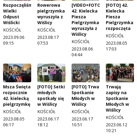
Rozpoczęliśmy
Rowerowa
[VIDEO+FOTO]
[FOTO] 42.
Wielki
pielgrzymka
42. Kielecka
Kielecka
Odpust
wyruszyła z
Piesza
Piesza
Wiślicki
Wiślicy
Pielgrzymka
Pielgrzymka
wyruszyła z
rozpoczęta
KOŚCIÓŁ
KOŚCIÓŁ
Wiślicy
KOŚCIÓŁ
2023.09.06
2023.08.17
KOŚCIÓŁ
09:15
07:53
2023.08.05
2023.08.06
17:03
04:44
Msza Święta
[FOTO] Setki
[FOTO] Trwa
Trwają
rozpocznie
młodych
Spotkanie
zapisy na
42. kielecką
spotkały się
Młodych w
Spotkanie
pielgrzymkę
w Wiślicy
Wiślicy
Młodych w
Wiślicy
KOŚCIÓŁ
KOŚCIÓŁ
KOŚCIÓŁ
KOŚCIÓŁ
2023.08.05
2023.06.17
2023.06.17
06:17
18:12
10:51
2023.06.12
10:21