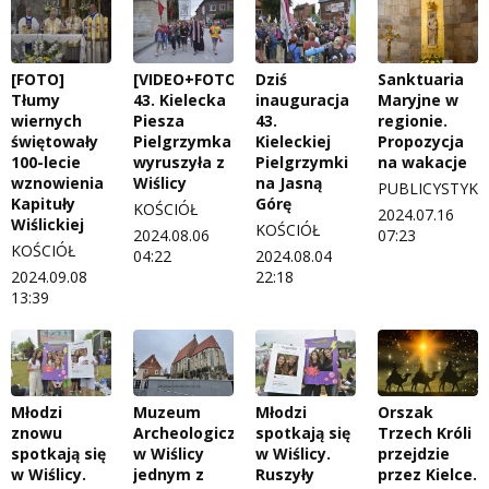
[FOTO]
[VIDEO+FOTO]
Dziś
Sanktuaria
Tłumy
43. Kielecka
inauguracja
Maryjne w
wiernych
Piesza
43.
regionie.
świętowały
Pielgrzymka
Kieleckiej
Propozycja
100-lecie
wyruszyła z
Pielgrzymki
na wakacje
wznowienia
Wiślicy
na Jasną
PUBLICYSTYKA
Kapituły
Górę
KOŚCIÓŁ
2024.07.16
Wiślickiej
KOŚCIÓŁ
2024.08.06
07:23
KOŚCIÓŁ
04:22
2024.08.04
2024.09.08
22:18
13:39
Młodzi
Muzeum
Młodzi
Orszak
znowu
Archeologiczne
spotkają się
Trzech Króli
spotkają się
w Wiślicy
w Wiślicy.
przejdzie
w Wiślicy.
jednym z
Ruszyły
przez Kielce.