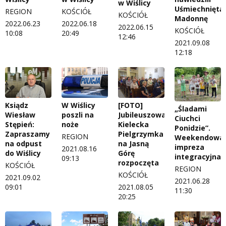
w Wiślicy
Uśmiechniętą
REGION
KOŚCIÓŁ
KOŚCIÓŁ
Madonnę
2022.06.23
2022.06.18
2022.06.15
KOŚCIÓŁ
10:08
20:49
12:46
2021.09.08
12:18
Ksiądz
W Wiślicy
[FOTO]
„Śladami
Wiesław
poszli na
Jubileuszowa
Ciuchci
Stępień:
noże
Kielecka
Ponidzie”.
Zapraszamy
Pielgrzymka
REGION
Weekendowa
na odpust
na Jasną
impreza
2021.08.16
do Wiślicy
Górę
integracyjna
09:13
rozpoczęta
KOŚCIÓŁ
REGION
KOŚCIÓŁ
2021.09.02
2021.06.28
09:01
2021.08.05
11:30
20:25