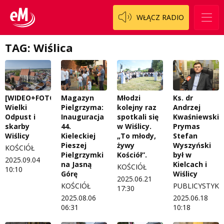
WŁĄCZ RADIO
TAG: Wiślica
[WIDEO+FOTO]
Magazyn
Młodzi
Ks. dr
Wielki
Pielgrzyma:
kolejny raz
Andrzej
Odpust i
Inauguracja
spotkali się
Kwaśniewski:
skarby
44.
w Wiślicy.
Prymas
Wiślicy
Kieleckiej
„To młody,
Stefan
Pieszej
żywy
Wyszyński
KOŚCIÓŁ
Pielgrzymki
Kościół”.
był w
2025.09.04
na Jasną
Kielcach i
KOŚCIÓŁ
10:10
Górę
Wiślicy
2025.06.21
KOŚCIÓŁ
PUBLICYSTYKA
17:30
2025.08.06
2025.06.18
06:31
10:18