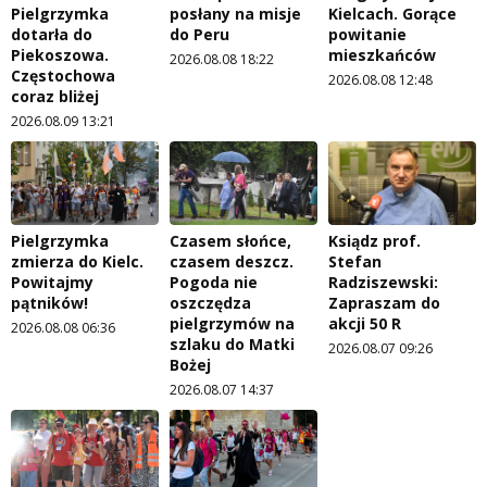
Pielgrzymka
posłany na misje
Kielcach. Gorące
dotarła do
do Peru
powitanie
Piekoszowa.
mieszkańców
2026.08.08 18:22
Częstochowa
2026.08.08 12:48
coraz bliżej
2026.08.09 13:21
Pielgrzymka
Czasem słońce,
Ksiądz prof.
zmierza do Kielc.
czasem deszcz.
Stefan
Powitajmy
Pogoda nie
Radziszewski:
pątników!
oszczędza
Zapraszam do
pielgrzymów na
akcji 50 R
2026.08.08 06:36
szlaku do Matki
2026.08.07 09:26
Bożej
2026.08.07 14:37