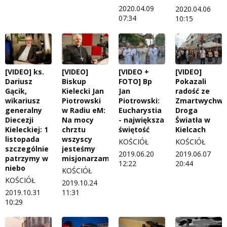
2020.04.09
2020.04.06
07:34
10:15
[VIDEO] ks.
[VIDEO]
[VIDEO +
[VIDEO]
Dariusz
Biskup
FOTO] Bp
Pokazali
Gącik,
Kielecki Jan
Jan
radość ze
wikariusz
Piotrowski
Piotrowski:
Zmartwychwst
generalny
w Radiu eM:
Eucharystia
Droga
Diecezji
Na mocy
- największa
Światła w
Kieleckiej: 1
chrztu
świętość
Kielcach
listopada
wszyscy
KOŚCIÓŁ
KOŚCIÓŁ
szczególnie
jesteśmy
2019.06.20
2019.06.07
patrzymy w
misjonarzami
12:22
20:44
niebo
KOŚCIÓŁ
KOŚCIÓŁ
2019.10.24
2019.10.31
11:31
10:29