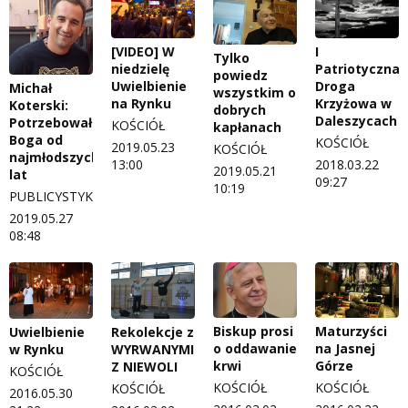
[VIDEO] W
I
Tylko
niedzielę
Patriotyczna
powiedz
Uwielbienie
Droga
Michał
wszystkim o
na Rynku
Krzyżowa w
Koterski:
dobrych
Daleszycach
Potrzebowałem
KOŚCIÓŁ
kapłanach
Boga od
KOŚCIÓŁ
2019.05.23
KOŚCIÓŁ
najmłodszych
13:00
2018.03.22
2019.05.21
lat
09:27
10:19
PUBLICYSTYKA
2019.05.27
08:48
Biskup prosi
Maturzyści
Uwielbienie
Rekolekcje z
o oddawanie
na Jasnej
w Rynku
WYRWANYMI
krwi
Górze
Z NIEWOLI
KOŚCIÓŁ
KOŚCIÓŁ
KOŚCIÓŁ
KOŚCIÓŁ
2016.05.30