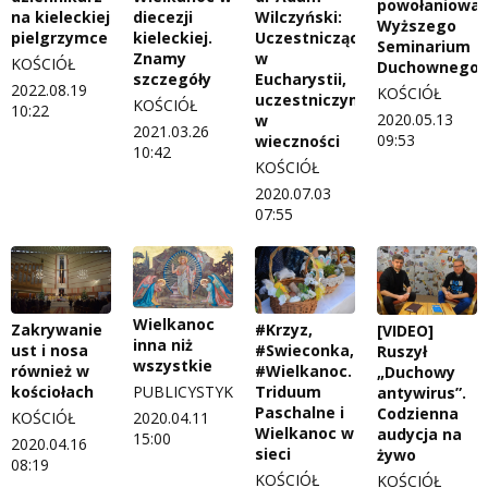
powołaniowa
na kieleckiej
diecezji
Wilczyński:
Wyższego
pielgrzymce
kieleckiej.
Uczestnicząc
Seminarium
Znamy
w
KOŚCIÓŁ
Duchownego
szczegóły
Eucharystii,
2022.08.19
KOŚCIÓŁ
uczestniczymy
KOŚCIÓŁ
10:22
2020.05.13
w
2021.03.26
09:53
wieczności
10:42
KOŚCIÓŁ
2020.07.03
07:55
Wielkanoc
Zakrywanie
#Krzyz,
[VIDEO]
inna niż
ust i nosa
#Swieconka,
Ruszył
wszystkie
również w
#Wielkanoc.
„Duchowy
PUBLICYSTYKA
kościołach
Triduum
antywirus”.
Paschalne i
Codzienna
2020.04.11
KOŚCIÓŁ
Wielkanoc w
audycja na
15:00
2020.04.16
sieci
żywo
08:19
KOŚCIÓŁ
KOŚCIÓŁ