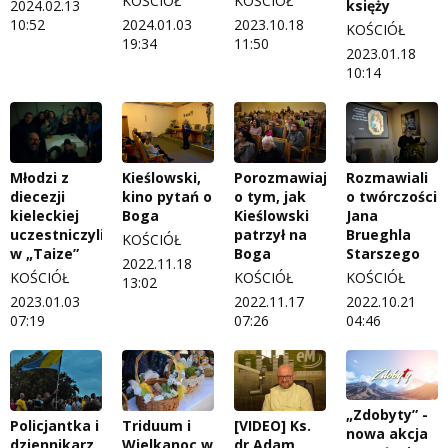
KOŚCIÓŁ
KOŚCIÓŁ
księży
2024.02.13
10:52
2024.01.03
2023.10.18
KOŚCIÓŁ
19:34
11:50
2023.01.18
10:14
Młodzi z
Kieślowski,
Porozmawiają
Rozmawiali
diecezji
kino pytań o
o tym, jak
o twórczości
kieleckiej
Boga
Kieślowski
Jana
uczestniczyli
patrzył na
Brueghla
KOŚCIÓŁ
w „Taize”
Boga
Starszego
2022.11.18
KOŚCIÓŁ
KOŚCIÓŁ
KOŚCIÓŁ
13:02
2023.01.03
2022.11.17
2022.10.21
07:19
07:26
04:46
„Zdobyty” -
Policjantka i
Triduum i
[VIDEO] Ks.
nowa akcja
dziennikarz
Wielkanoc w
dr Adam