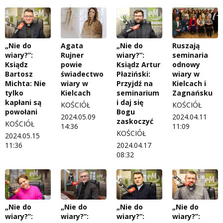
„Nie do
Agata
„Nie do
Ruszają
wiary?”:
Rujner
wiary?”:
seminaria
Ksiądz
powie
Ksiądz Artur
odnowy
Bartosz
świadectwo
Płaziński:
wiary w
Michta: Nie
wiary w
Przyjdź na
Kielcach i
tylko
Kielcach
seminarium
Zagnańsku
kapłani są
i daj się
KOŚCIÓŁ
KOŚCIÓŁ
powołani
Bogu
2024.05.09
2024.04.11
zaskoczyć
KOŚCIÓŁ
14:36
11:09
KOŚCIÓŁ
2024.05.15
11:36
2024.04.17
08:32
„Nie do
„Nie do
„Nie do
„Nie do
wiary?”:
wiary?”:
wiary?”:
wiary?”: