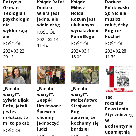
Patrycja
Ksiądz Rafał
Ksiądz
Dariusz
Osman:
Dudała:
Miłosz
Piórkowski
Teologia i
Wiara jest
Hołda:
SJ: Nic nie
psychologia
jedna, ale
Rozum jest
musisz
nie
wiele dróg
ulubionym
robić, żeby
wykluczają
wynalazkiem
Bóg cię
KOŚCIÓŁ
się
Pana Boga
kochał
2024.03.14
KOŚCIÓŁ
KOŚCIÓŁ
KOŚCIÓŁ
11:42
2024.03.22
2024.03.11
2024.02.28
20:15
18:00
11:56
„Nie do
„Nie do
„Nie do
wiary?”:
wiary?”:
wiary?”:
160.
Sylwia Bijak:
Zespół
Małżeństwo
rocznica
Boże, jeżeli
Umiłowani:
Strojwąs:
Powstania
jesteś
Śpiewem
Bóg
Styczniowego
miłością, to
chcemy
sprawia, że
W
mi to pokaż
jednoczyć
kochamy się
Bodzentynie
ludzi
bardziej
KOŚCIÓŁ
upamiętnią