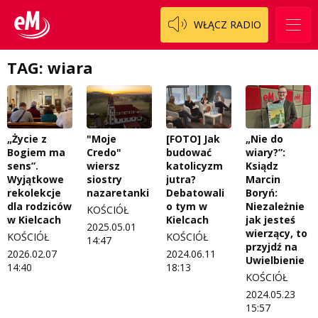
WŁĄCZ RADIO
TAG: wiara
„Życie z
"Moje
[FOTO] Jak
„Nie do
Bogiem ma
Credo"
budować
wiary?”:
sens”.
wiersz
katolicyzm
Ksiądz
Wyjątkowe
siostry
jutra?
Marcin
rekolekcje
nazaretanki
Debatowali
Boryń:
dla rodziców
o tym w
Niezależnie
KOŚCIÓŁ
w Kielcach
Kielcach
jak jesteś
2025.05.01
wierzący, to
KOŚCIÓŁ
KOŚCIÓŁ
14:47
przyjdź na
2026.02.07
2024.06.11
Uwielbienie
14:40
18:13
KOŚCIÓŁ
2024.05.23
15:57