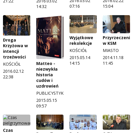
2016.03.02
2016.02.22
21:22
2016.03.02
07:16
15:04
14:32
Wyjątkowe
Przyrzeczenia
Droga
rekolekcje
w KSM
Krzyżowa w
KOŚCIÓŁ
MIASTO
intencji
trzeźwości
2015.05.14
2014.11.18
14:15
11:45
Matteo -
KOŚCIÓŁ
niezwykła
2016.02.12
historia
22:38
cudów i
uzdrowień
PUBLICYSTYKA
2015.05.15
09:57
Czas