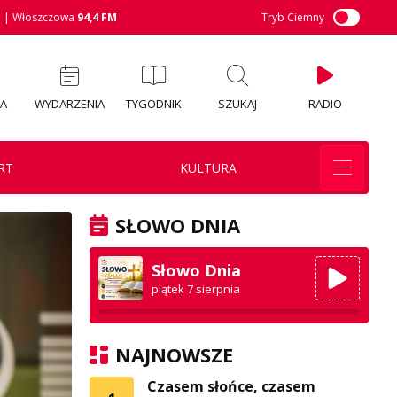
M
| Włoszczowa
94,4 FM
Tryb Ciemny
IA
WYDARZENIA
TYGODNIK
SZUKAJ
RADIO
RT
KULTURA
SŁOWO DNIA
Słowo Dnia
piątek 7 sierpnia
NAJNOWSZE
Czasem słońce, czasem