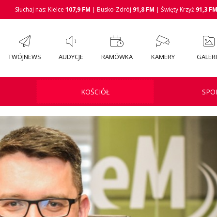
Słuchaj nas: Kielce
107,9 FM
| Busko-Zdrój
91,8 FM
| Święty Krzyż
91,3 F
TWÓJNEWS
AUDYCJE
RAMÓWKA
KAMERY
GALER
KOŚCIÓŁ
SPO