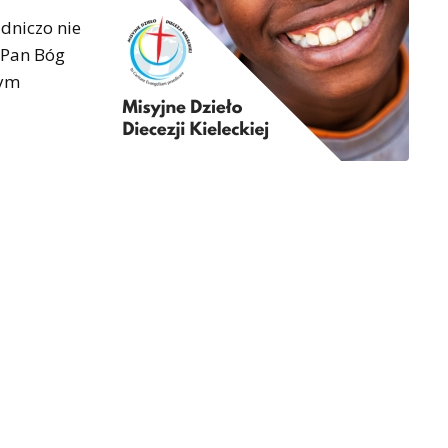
adniczo nie
e Pan Bóg
nym