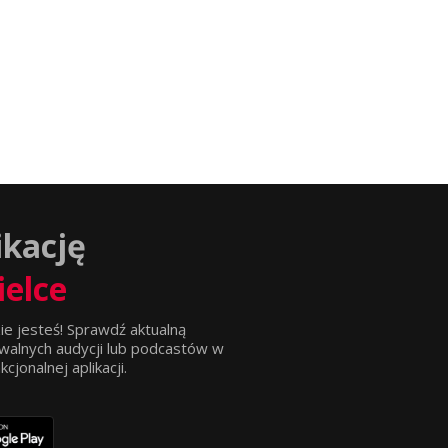
ikację
ielce
ie jesteś! Sprawdź aktualną
walnych audycji lub podcastów w
jonalnej aplikacji.