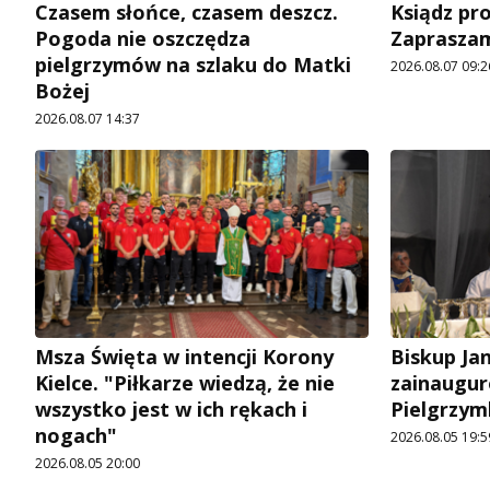
Czasem słońce, czasem deszcz.
Ksiądz pro
Pogoda nie oszczędza
Zapraszam
pielgrzymów na szlaku do Matki
2026.08.07 09:2
Bożej
2026.08.07 14:37
Msza Święta w intencji Korony
Biskup Ja
Kielce. "Piłkarze wiedzą, że nie
zainaugur
wszystko jest w ich rękach i
Pielgrzym
nogach"
2026.08.05 19:5
2026.08.05 20:00