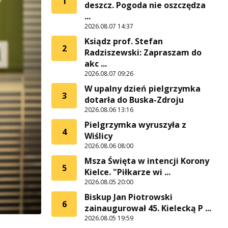
1
deszcz. Pogoda nie oszczędza
...
2026.08.07 14:37
Ksiądz prof. Stefan
2
Radziszewski: Zapraszam do
akc ...
2026.08.07 09:26
W upalny dzień pielgrzymka
3
dotarła do Buska-Zdroju
2026.08.06 13:16
Pielgrzymka wyruszyła z
4
Wiślicy
2026.08.06 08:00
Msza Święta w intencji Korony
5
Kielce. "Piłkarze wi ...
2026.08.05 20:00
Biskup Jan Piotrowski
6
zainaugurował 45. Kielecką P ...
2026.08.05 19:59