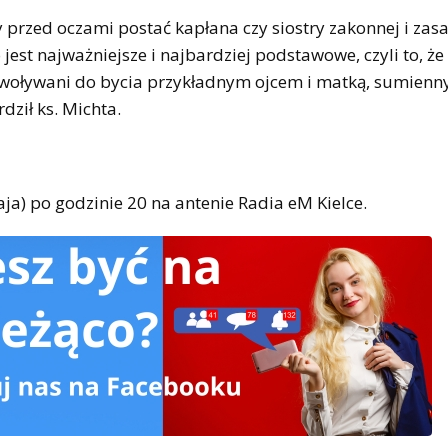
y przed oczami postać kapłana czy siostry zakonnej i zas
jest najważniejsze i najbardziej podstawowe, czyli to, ż
 powoływani do bycia przykładnym ojcem i matką, sumien
dził ks. Michta.
ja) po godzinie 20 na antenie Radia eM Kielce.