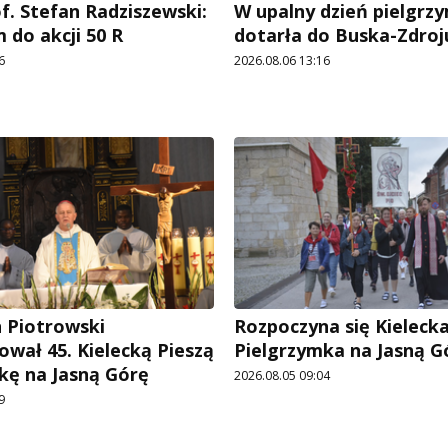
f. Stefan Radziszewski:
W upalny dzień pielgrz
 do akcji 50 R
dotarła do Buska-Zdroj
6
2026.08.06 13:16
n Piotrowski
Rozpoczyna się Kielecka
ował 45. Kielecką Pieszą
Pielgrzymka na Jasną G
kę na Jasną Górę
2026.08.05 09:04
9