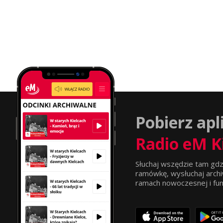
Pobierz apl
Radio eM K
Słuchaj wszędzie tam gdz
ramówkę, wysłuchaj archi
ramach nowoczesnej i funkc