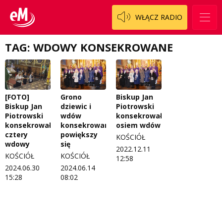
Patronat
Włoszczowski
Cały ten sport
WŁĄCZ RADIO
Koncert życzeń
Dzieciaki Cudaki
Kontakt
TAG: WDOWY KONSEKROWANE
Fascynująca nauka
O nas
Historia na fali
Regulamin programu Patron
Modna kultura
[FOTO]
Grono
Biskup Jan
Biskup Jan
dziewic i
Piotrowski
Zespół
OdNowa
Piotrowski
wdów
konsekrował
konsekrował
konsekrowanych
osiem wdów
Logo do pobrania
Pacjent, którego nie zapomnę
cztery
powiększy
KOŚCIÓŁ
wdowy
się
2022.12.11
Regulamin konkursów
Pasjonaci
KOŚCIÓŁ
KOŚCIÓŁ
12:58
2024.06.30
2024.06.14
Regulamin przesyłania materiałów
Piąta strona świata
15:28
08:02
Regulamin sklepu internetowego
Prawdę mówiąc
Regulamin darowizn
Słowo Dnia