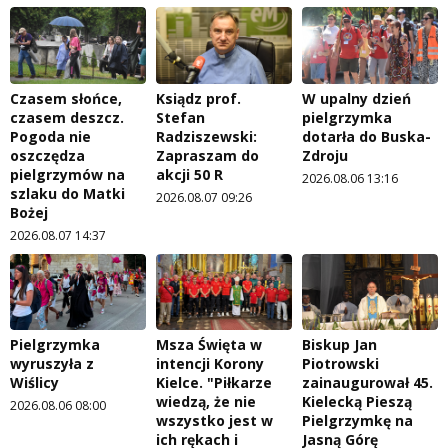
Czasem słońce,
Ksiądz prof.
W upalny dzień
czasem deszcz.
Stefan
pielgrzymka
Pogoda nie
Radziszewski:
dotarła do Buska-
oszczędza
Zapraszam do
Zdroju
pielgrzymów na
akcji 50 R
2026.08.06 13:16
szlaku do Matki
2026.08.07 09:26
Bożej
2026.08.07 14:37
Pielgrzymka
Msza Święta w
Biskup Jan
wyruszyła z
intencji Korony
Piotrowski
Wiślicy
Kielce. "Piłkarze
zainaugurował 45.
wiedzą, że nie
Kielecką Pieszą
2026.08.06 08:00
wszystko jest w
Pielgrzymkę na
ich rękach i
Jasną Górę