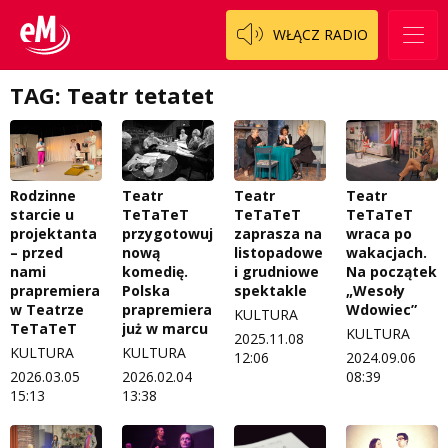
WŁĄCZ RADIO
TAG: Teatr tetatet
Rodzinne
Teatr
Teatr
Teatr
starcie u
TeTaTeT
TeTaTeT
TeTaTeT
projektanta
przygotowuje
zaprasza na
wraca po
– przed
nową
listopadowe
wakacjach.
nami
komedię.
i grudniowe
Na początek
prapremiera
Polska
spektakle
„Wesoły
w Teatrze
prapremiera
Wdowiec”
KULTURA
TeTaTeT
już w marcu
KULTURA
2025.11.08
KULTURA
KULTURA
12:06
2024.09.06
2026.03.05
2026.02.04
08:39
15:13
13:38