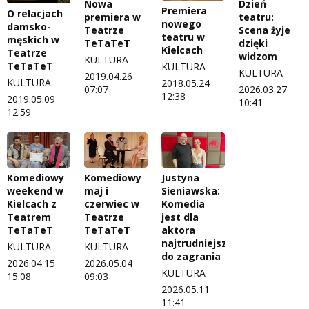
Nowa
Dzień
Premiera
O relacjach
premiera w
teatru:
nowego
damsko-
Teatrze
Scena żyje
teatru w
męskich w
TeTaTeT
dzięki
Kielcach
Teatrze
widzom
KULTURA
TeTaTeT
KULTURA
KULTURA
2019.04.26
KULTURA
2018.05.24
07:07
2026.03.27
12:38
2019.05.09
10:41
12:59
Komediowy
Komediowy
Justyna
weekend w
maj i
Sieniawska:
Kielcach z
czerwiec w
Komedia
Teatrem
Teatrze
jest dla
TeTaTeT
TeTaTeT
aktora
najtrudniejsza
KULTURA
KULTURA
do zagrania
2026.04.15
2026.05.04
KULTURA
15:08
09:03
2026.05.11
11:41