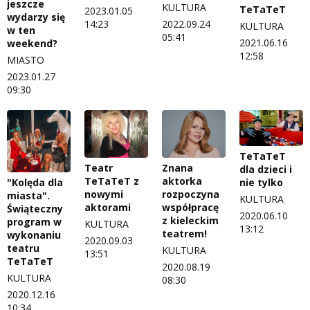
jeszcze
KULTURA
TeTaTeT
2023.01.05
wydarzy się
14:23
2022.09.24
KULTURA
w ten
05:41
2021.06.16
weekend?
12:58
MIASTO
2023.01.27
09:30
TeTaTeT
Teatr
Znana
dla dzieci i
TeTaTeT z
aktorka
nie tylko
"Kolęda dla
nowymi
rozpoczyna
miasta".
KULTURA
aktorami
współpracę
Świąteczny
2020.06.10
z kieleckim
program w
KULTURA
13:12
teatrem!
wykonaniu
2020.09.03
teatru
KULTURA
13:51
TeTaTeT
2020.08.19
KULTURA
08:30
2020.12.16
10:34