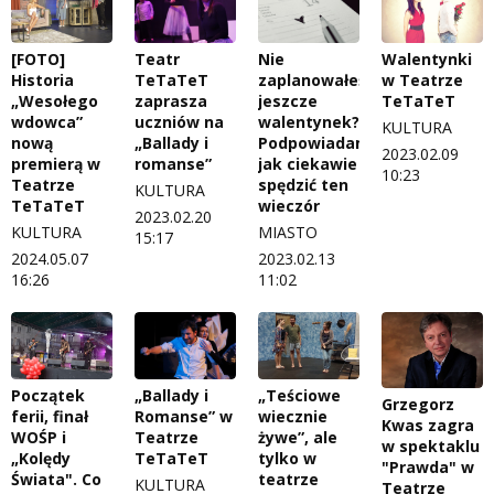
[FOTO]
Teatr
Nie
Walentynki
Historia
TeTaTeT
zaplanowałeś
w Teatrze
„Wesołego
zaprasza
jeszcze
TeTaTeT
wdowca”
uczniów na
walentynek?
KULTURA
nową
„Ballady i
Podpowiadamy,
2023.02.09
premierą w
romanse”
jak ciekawie
10:23
Teatrze
spędzić ten
KULTURA
TeTaTeT
wieczór
2023.02.20
KULTURA
MIASTO
15:17
2024.05.07
2023.02.13
16:26
11:02
Początek
„Ballady i
„Teściowe
Grzegorz
ferii, finał
Romanse” w
wiecznie
Kwas zagra
WOŚP i
Teatrze
żywe”, ale
w spektaklu
„Kolędy
TeTaTeT
tylko w
"Prawda" w
Świata". Co
teatrze
KULTURA
Teatrze