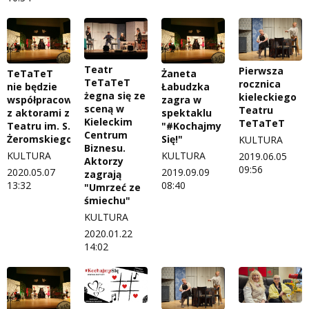
Teatr
Pierwsza
TeTaTeT
Żaneta
TeTaTeT
rocznica
nie będzie
Łabudzka
żegna się ze
kieleckiego
współpracował
zagra w
sceną w
Teatru
z aktorami z
spektaklu
Kieleckim
TeTaTeT
Teatru im. S.
"#Kochajmy
Centrum
Żeromskiego
Się!"
KULTURA
Biznesu.
KULTURA
KULTURA
2019.06.05
Aktorzy
09:56
2020.05.07
2019.09.09
zagrają
13:32
08:40
"Umrzeć ze
śmiechu"
KULTURA
2020.01.22
14:02