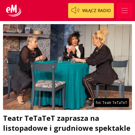
WŁĄCZ RADIO
fot. Teatr TeTaTeT
Teatr TeTaTeT zaprasza na
listopadowe i grudniowe spektakle