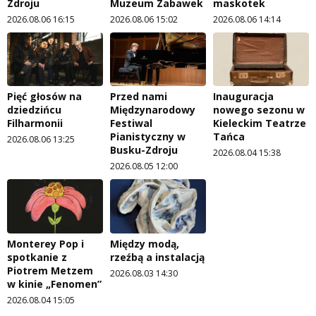
Zdroju
Muzeum Zabawek
maskotek
2026.08.06 16:15
2026.08.06 15:02
2026.08.06 14:14
Pięć głosów na
Przed nami
Inauguracja
dziedzińcu
Międzynarodowy
nowego sezonu w
Filharmonii
Festiwal
Kieleckim Teatrze
Pianistyczny w
Tańca
2026.08.06 13:25
Busku-Zdroju
2026.08.04 15:38
2026.08.05 12:00
Monterey Pop i
Między modą,
spotkanie z
rzeźbą a instalacją
Piotrem Metzem
2026.08.03 14:30
w kinie „Fenomen”
2026.08.04 15:05