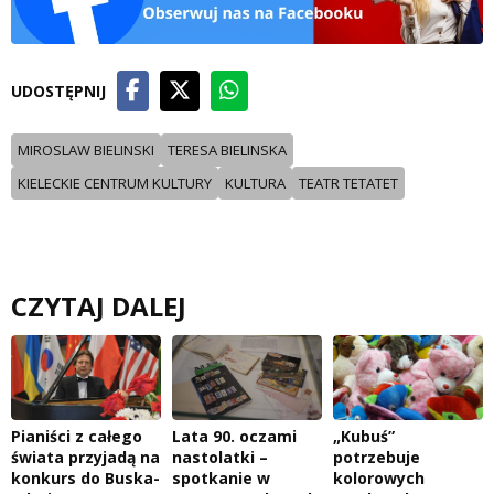
UDOSTĘPNIJ
MIROSLAW BIELINSKI
TERESA BIELINSKA
KIELECKIE CENTRUM KULTURY
KULTURA
TEATR TETATET
CZYTAJ DALEJ
Pianiści z całego
Lata 90. oczami
„Kubuś”
świata przyjadą na
nastolatki –
potrzebuje
konkurs do Buska-
spotkanie w
kolorowych