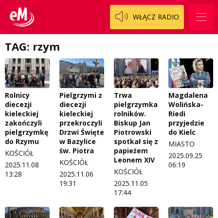
WŁĄCZ RADIO
TAG: rzym
Rolnicy
Pielgrzymi z
Trwa
Magdalena
diecezji
diecezji
pielgrzymka
Wolińska-
kieleckiej
kieleckiej
rolników.
Riedi
zakończyli
przekroczyli
Biskup Jan
przyjedzie
pielgrzymkę
Drzwi Święte
Piotrowski
do Kielc
do Rzymu
w Bazylice
spotkał się z
MIASTO
św. Piotra
papieżem
KOŚCIÓŁ
2025.09.25
Leonem XIV
KOŚCIÓŁ
2025.11.08
06:19
KOŚCIÓŁ
13:28
2025.11.06
19:31
2025.11.05
17:44