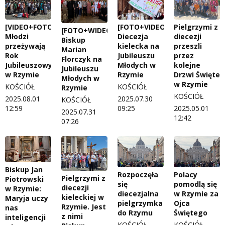
[VIDEO+FOTO]
[FOTO+VIDEO]
Pielgrzymi z
[FOTO+WIDEO]
Młodzi
Diecezja
diecezji
Biskup
przeżywają
kielecka na
przeszli
Marian
Rok
Jubileuszu
przez
Florczyk na
Jubileuszowy
Młodych w
kolejne
Jubileuszu
w Rzymie
Rzymie
Drzwi Święte
Młodych w
w Rzymie
KOŚCIÓŁ
KOŚCIÓŁ
Rzymie
KOŚCIÓŁ
2025.08.01
2025.07.30
KOŚCIÓŁ
12:59
09:25
2025.05.01
2025.07.31
12:42
07:26
Biskup Jan
Rozpoczęła
Polacy
Pielgrzymi z
Piotrowski
się
pomodlą się
diecezji
w Rzymie:
diecezjalna
w Rzymie za
kieleckiej w
Maryja uczy
pielgrzymka
Ojca
Rzymie. Jest
nas
do Rzymu
Świętego
z nimi
inteligencji
KOŚCIÓŁ
KOŚCIÓŁ