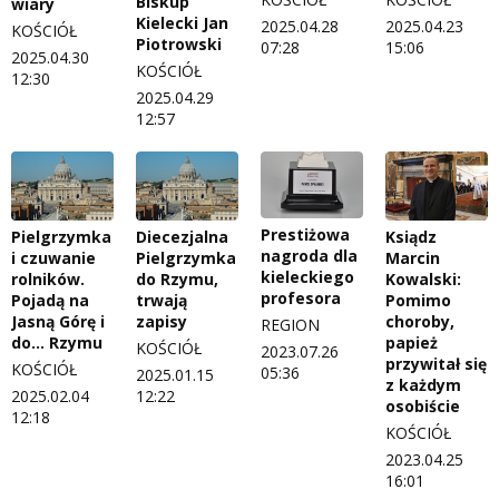
Biskup
wiary
Kielecki Jan
2025.04.28
2025.04.23
KOŚCIÓŁ
Piotrowski
07:28
15:06
2025.04.30
KOŚCIÓŁ
12:30
2025.04.29
12:57
Prestiżowa
Pielgrzymka
Diecezjalna
Ksiądz
nagroda dla
i czuwanie
Pielgrzymka
Marcin
kieleckiego
rolników.
do Rzymu,
Kowalski:
profesora
Pojadą na
trwają
Pomimo
Jasną Górę i
zapisy
choroby,
REGION
do… Rzymu
papież
KOŚCIÓŁ
2023.07.26
przywitał się
KOŚCIÓŁ
05:36
2025.01.15
z każdym
2025.02.04
12:22
osobiście
12:18
KOŚCIÓŁ
2023.04.25
16:01