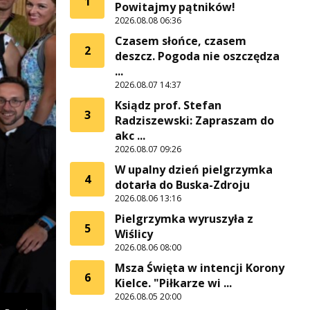
1
Powitajmy pątników!
2026.08.08 06:36
Czasem słońce, czasem
2
deszcz. Pogoda nie oszczędza
...
2026.08.07 14:37
Ksiądz prof. Stefan
3
Radziszewski: Zapraszam do
akc ...
2026.08.07 09:26
W upalny dzień pielgrzymka
4
dotarła do Buska-Zdroju
2026.08.06 13:16
Pielgrzymka wyruszyła z
5
Wiślicy
2026.08.06 08:00
Msza Święta w intencji Korony
6
Kielce. "Piłkarze wi ...
2026.08.05 20:00