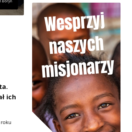
in Boryń
ta.
ł ich
 roku