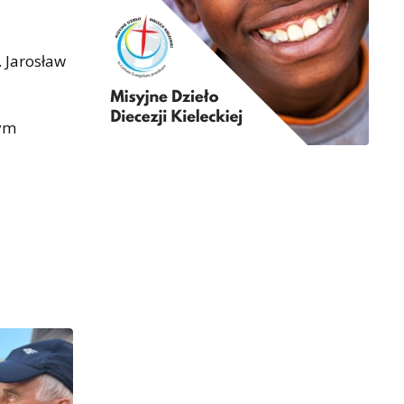
. Jarosław
nym