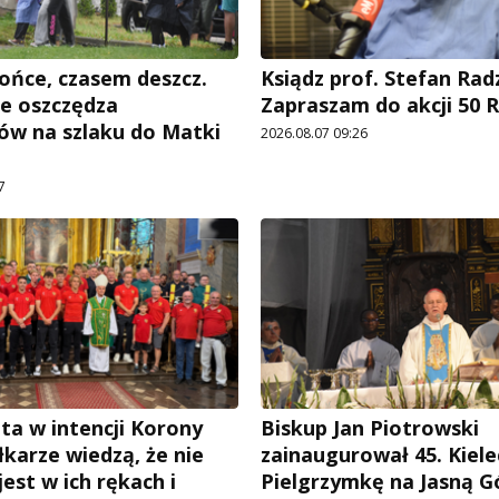
ońce, czasem deszcz.
Ksiądz prof. Stefan Rad
e oszczędza
Zapraszam do akcji 50 R
ów na szlaku do Matki
2026.08.07 09:26
7
ta w intencji Korony
Biskup Jan Piotrowski
iłkarze wiedzą, że nie
zainaugurował 45. Kiele
est w ich rękach i
Pielgrzymkę na Jasną G