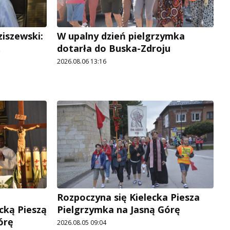
ziszewski:
W upalny dzień pielgrzymka
dotarła do Buska-Zdroju
2026.08.06 13:16
Rozpoczyna się Kielecka Piesza
cką Pieszą
Pielgrzymka na Jasną Górę
órę
2026.08.05 09:04