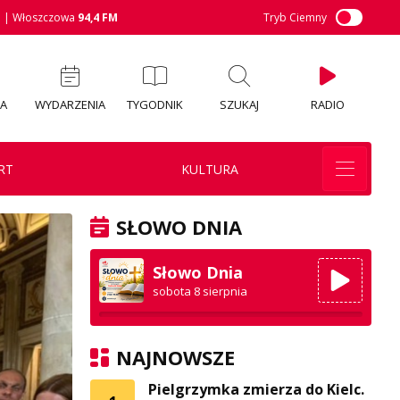
M
| Włoszczowa
94,4 FM
Tryb Ciemny
IA
WYDARZENIA
TYGODNIK
SZUKAJ
RADIO
RT
KULTURA
SŁOWO DNIA
Słowo Dnia
sobota 8 sierpnia
NAJNOWSZE
Pielgrzymka zmierza do Kielc.