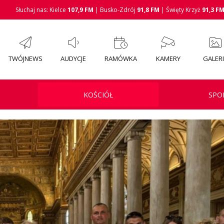
Słuchaj nas: Kielce
107,9 FM
| Busko-Zdrój
91,8 FM
| Święty Krzyż
91,3 F
TWÓJNEWS
AUDYCJE
RAMÓWKA
KAMERY
GALER
KOŚCIÓŁ
SPO