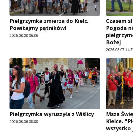
Pielgrzymka zmierza do Kielc.
Czasem sł
Powitajmy pątników!
Pogoda ni
pielgrzym
2026.08.08 06:36
Bożej
2026.08.07 14:3
Pielgrzymka wyruszyła z Wiślicy
Msza Świę
Kielce. "P
2026.08.06 08:00
wszystko j