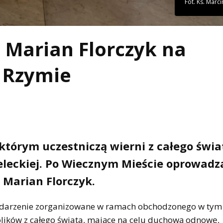
Fot. Ks. Marc
Marian Florczyk na
 Rzymie
którym uczestniczą wierni z całego świa
ieleckiej. Po Wiecznym Mieście oprowadza
 Marian Florczyk.
wydarzenie zorganizowane w ramach obchodzonego w tym
olików z całego świata, mające na celu duchową odnowę,