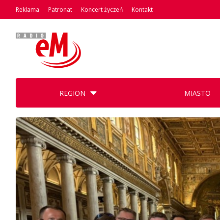
Reklama
Patronat
Koncert życzeń
Kontakt
REGION
MIASTO