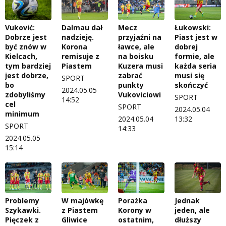
Vuković:
Dalmau dał
Mecz
Łukowski:
Dobrze jest
nadzieję.
przyjaźni na
Piast jest w
być znów w
Korona
ławce, ale
dobrej
Kielcach,
remisuje z
na boisku
formie, ale
tym bardziej
Piastem
Kuzera musi
każda seria
jest dobrze,
zabrać
musi się
SPORT
bo
punkty
skończyć
2024.05.05
zdobyliśmy
Vukoviciowi
SPORT
14:52
cel
SPORT
2024.05.04
minimum
2024.05.04
13:32
SPORT
14:33
2024.05.05
15:14
Problemy
W majówkę
Porażka
Jednak
Szykawki.
z Piastem
Korony w
jeden, ale
Pięczek z
Gliwice
ostatnim,
dłuższy