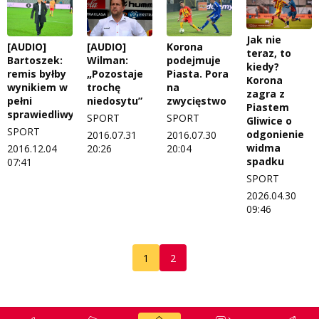
Jak nie
[AUDIO]
[AUDIO]
Korona
teraz, to
Bartoszek:
Wilman:
podejmuje
kiedy?
remis byłby
„Pozostaje
Piasta. Pora
Korona
wynikiem w
trochę
na
zagra z
pełni
niedosytu”
zwycięstwo
Piastem
sprawiedliwym
SPORT
SPORT
Gliwice o
SPORT
odgonienie
2016.07.31
2016.07.30
widma
2016.12.04
20:26
20:04
spadku
07:41
SPORT
2026.04.30
09:46
1
2