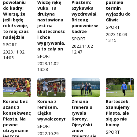
powołaniu
Widzę rękę
Piastem:
poznała
do kadry:
Vuko. Ta
Szykawka
termin
Wierzę, że
drużyna
wyzdrowiał.
wyjazdu do
jeśli będę
nastawiona
Briceag
Gliwic
robił swoje,
jest na
ponownie w
SPORT
to mój czas
skuteczność
kadrze
2023.10.03
nadejdzie
i chce
SPORT
13:15
wygrywania,
SPORT
2023.11.02
a to cały on
2023.11.02
12:47
SPORT
14:03
2023.11.02
13:28
Korona bez
Korona z
Zmiana
Bartoszek:
szans z
remisem.
trenera u
Szanujemy
konsekwencją
Ciężko
rywala
Piasta, ale
Piasta. Na
wywalczonym
Korony.
się go nie
pewne
Ojrzyński
boimy
SPORT
utrzymanie
znów
SPORT
2022.10.29
jeszcze
zmierzy się