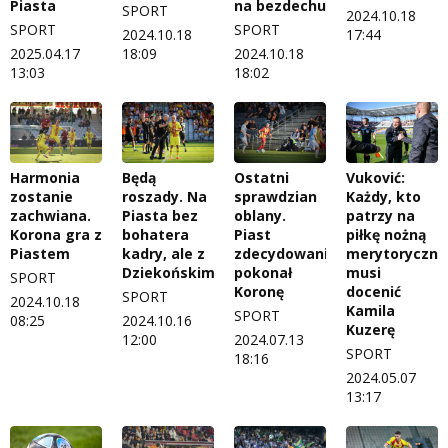
Piasta
na bezdechu
SPORT
2024.10.18
SPORT
SPORT
2024.10.18
17:44
2025.04.17
18:09
2024.10.18
13:03
18:02
Harmonia
Będą
Ostatni
Vuković:
zostanie
roszady. Na
sprawdzian
Każdy, kto
zachwiana.
Piasta bez
oblany.
patrzy na
Korona gra z
bohatera
Piast
piłkę nożną
Piastem
kadry, ale z
zdecydowanie
merytorycznie
Dziekońskim?
pokonał
musi
SPORT
Koronę
docenić
SPORT
2024.10.18
Kamila
SPORT
08:25
2024.10.16
Kuzerę
12:00
2024.07.13
SPORT
18:16
2024.05.07
13:17