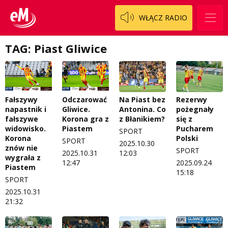
WŁĄCZ RADIO
TAG: Piast Gliwice
Fałszywy
Odczarować
Na Piast bez
Rezerwy
napastnik i
Gliwice.
Antonina. Co
pożegnały
fałszywe
Korona gra z
z Błanikiem?
się z
widowisko.
Piastem
Pucharem
SPORT
Korona
Polski
SPORT
2025.10.30
znów nie
SPORT
2025.10.31
12:03
wygrała z
12:47
2025.09.24
Piastem
15:18
SPORT
2025.10.31
21:32