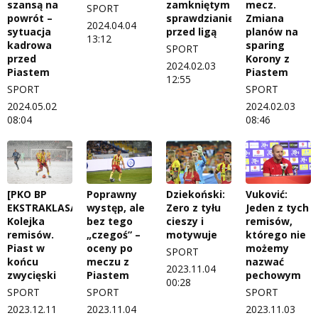
szansą na
zamkniętym
mecz.
SPORT
powrót –
sprawdzianie
Zmiana
2024.04.04
sytuacja
przed ligą
planów na
13:12
kadrowa
sparing
SPORT
przed
Korony z
2024.02.03
Piastem
Piastem
12:55
SPORT
SPORT
2024.05.02
2024.02.03
08:04
08:46
[PKO BP
Poprawny
Dziekoński:
Vuković:
EKSTRAKLASA]
występ, ale
Zero z tyłu
Jeden z tych
Kolejka
bez tego
cieszy i
remisów,
remisów.
„czegoś” –
motywuje
którego nie
Piast w
oceny po
możemy
SPORT
końcu
meczu z
nazwać
2023.11.04
zwycięski
Piastem
pechowym
00:28
SPORT
SPORT
SPORT
2023.12.11
2023.11.04
2023.11.03