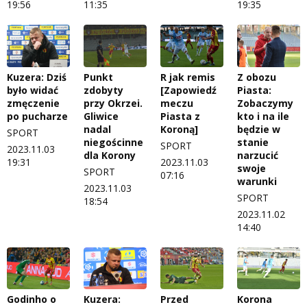
19:56
11:35
19:35
Kuzera: Dziś
Punkt
R jak remis
Z obozu
było widać
zdobyty
[Zapowiedź
Piasta:
zmęczenie
przy Okrzei.
meczu
Zobaczymy
po pucharze
Gliwice
Piasta z
kto i na ile
nadal
Koroną]
będzie w
SPORT
niegościnne
stanie
SPORT
2023.11.03
dla Korony
narzucić
19:31
2023.11.03
swoje
SPORT
07:16
warunki
2023.11.03
SPORT
18:54
2023.11.02
14:40
Godinho o
Kuzera:
Przed
Korona