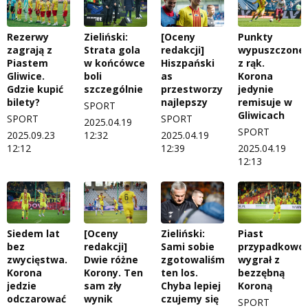
Rezerwy
Zieliński:
[Oceny
Punkty
zagrają z
Strata gola
redakcji]
wypuszczone
Piastem
w końcówce
Hiszpański
z rąk.
Gliwice.
boli
as
Korona
Gdzie kupić
szczególnie
przestworzy
jedynie
bilety?
najlepszy
remisuje w
SPORT
Gliwicach
SPORT
SPORT
2025.04.19
SPORT
2025.09.23
12:32
2025.04.19
12:12
12:39
2025.04.19
12:13
Siedem lat
[Oceny
Zieliński:
Piast
bez
redakcji]
Sami sobie
przypadkowo
zwycięstwa.
Dwie różne
zgotowaliśmy
wygrał z
Korona
Korony. Ten
ten los.
bezzębną
jedzie
sam zły
Chyba lepiej
Koroną
odczarować
wynik
czujemy się
SPORT