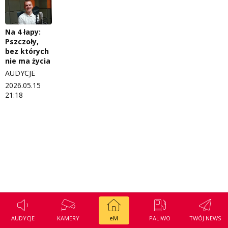
Regulamin konkursu Zwierzak naszej klasy
Tak wierzę
Polityka prywatności
Weekend z blondynką
Na 4 łapy:
Pszczoły,
W starych Kielcach
bez których
ZNAJDZIESZ NAS TAKŻE NA
nie ma życia
Wszystko w temacie
AUDYCJE
2026.05.15
21:18
AUDYCJE
KAMERY
eM
PALIWO
TWÓJ NEWS