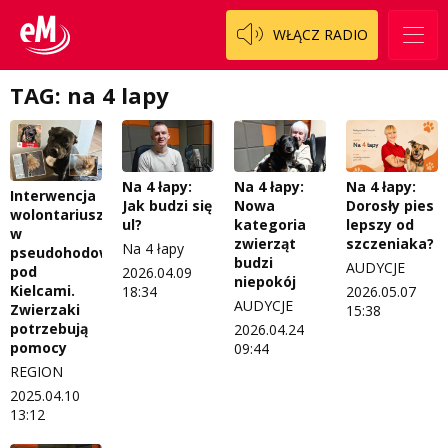
Patronat
Staszowski
Cały ten sport
WŁĄCZ RADIO
Koncert życzeń
Włoszczowski
Dzieciaki Cudaki
Kontakt
TAG: na 4 lapy
Fascynująca nauka
O nas
Historia na fali
Na 4 łapy:
Na 4 łapy:
Na 4 łapy:
Regulamin programu Patron
Modna kultura
Interwencja
Jak budzi się
Nowa
Dorosły pies
wolontariuszek
ul?
kategoria
lepszy od
Zespół
OdNowa
w
zwierząt
szczeniaka?
Na 4 łapy
pseudohodowli
budzi
AUDYCJE
Logo do pobrania
Pacjent, którego nie zapomnę
pod
2026.04.09
niepokój
Kielcami.
18:34
2026.05.07
AUDYCJE
Regulamin konkursów
Pasjonaci
Zwierzaki
15:38
potrzebują
2026.04.24
pomocy
09:44
Regulamin przesyłania materiałów
Piąta strona świata
REGION
Regulamin sklepu internetowego
Prawdę mówiąc
2025.04.10
13:12
Regulamin darowizn
Słowo Dnia