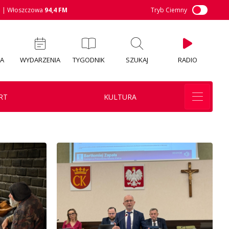
M
| Włoszczowa
94,4 FM
Tryb Ciemny
IA
WYDARZENIA
TYGODNIK
SZUKAJ
RADIO
RT
KULTURA