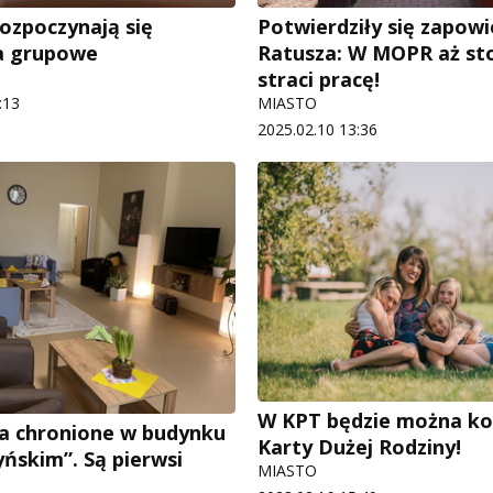
zpoczynają się
Potwierdziły się zapowi
a grupowe
Ratusza: W MOPR aż st
straci pracę!
:13
MIASTO
2025.02.10 13:36
W KPT będzie można ko
a chronione w budynku
Karty Dużej Rodziny!
yńskim”. Są pierwsi
MIASTO