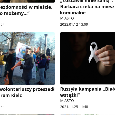
„Zostawili mnie samą”. 
Barbara czeka na miesz
ezdomności w mieście.
komunalne
co możemy…”
MIASTO
2022.01.12 13:09
:23
Ruszyła kampania „Biał
olontariuszy przeszedł
wstążki”
trum Kielc
MIASTO
2021.11.25 11:48
:53