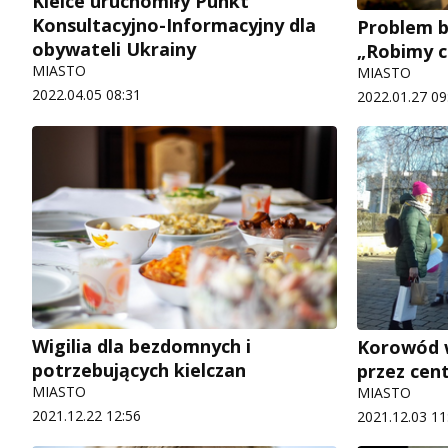
Kielce uruchomiły Punkt
Konsultacyjno-Informacyjny dla
Problem b
obywateli Ukrainy
„Robimy 
MIASTO
MIASTO
2022.04.05 08:31
2022.01.27 09
Wigilia dla bezdomnych i
Korowód w
potrzebujących kielczan
przez cen
MIASTO
MIASTO
2021.12.22 12:56
2021.12.03 11