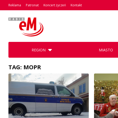
Reklama
Patronat
Koncert życzeń
Kontakt
REGION
MIASTO
TAG: MOPR