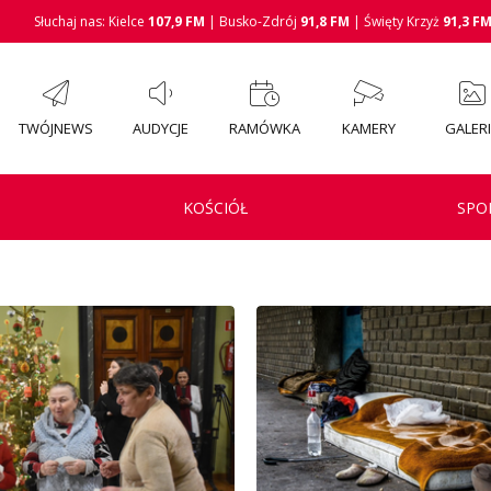
Słuchaj nas: Kielce
107,9 FM
| Busko-Zdrój
91,8 FM
| Święty Krzyż
91,3 F
TWÓJNEWS
AUDYCJE
RAMÓWKA
KAMERY
GALER
KOŚCIÓŁ
SPO