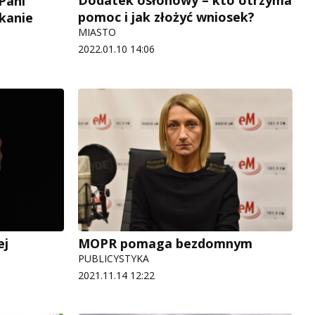
Dodatek osłonowy – kto otrzyma
Pani
pomoc i jak złożyć wniosek?
kanie
MIASTO
2022.01.10 14:06
ej
MOPR pomaga bezdomnym
PUBLICYSTYKA
2021.11.14 12:22