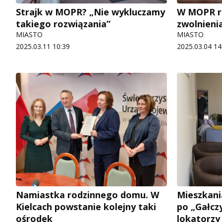
Strajk w MOPR? „Nie wykluczamy
W MOPR ro
takiego rozwiązania”
zwolnieni
MIASTO
MIASTO
2025.03.11 10:39
2025.03.04 14
Namiastka rodzinnego domu. W
Mieszkani
Kielcach powstanie kolejny taki
po „Gałcz
ośrodek
lokatorzy