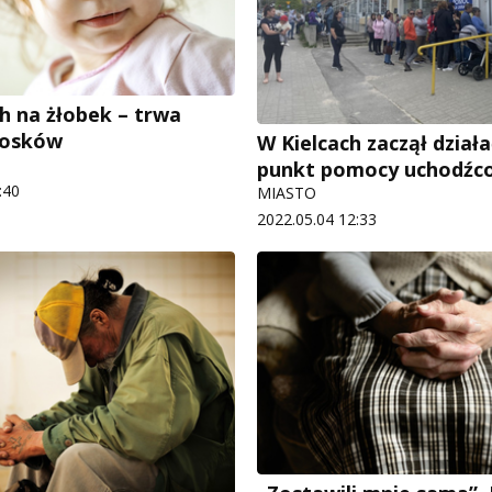
ch na żłobek – trwa
iosków
W Kielcach zaczął działa
punkt pomocy uchodźc
:40
MIASTO
2022.05.04 12:33