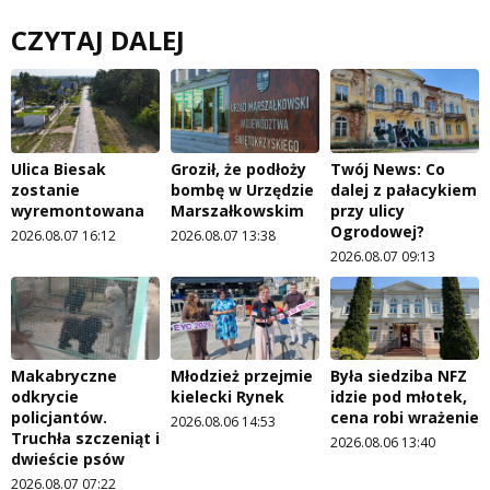
CZYTAJ DALEJ
Ulica Biesak
Groził, że podłoży
Twój News: Co
zostanie
bombę w Urzędzie
dalej z pałacykiem
wyremontowana
Marszałkowskim
przy ulicy
Ogrodowej?
2026.08.07 16:12
2026.08.07 13:38
2026.08.07 09:13
Makabryczne
Młodzież przejmie
Była siedziba NFZ
odkrycie
kielecki Rynek
idzie pod młotek,
policjantów.
cena robi wrażenie
2026.08.06 14:53
Truchła szczeniąt i
2026.08.06 13:40
dwieście psów
2026.08.07 07:22