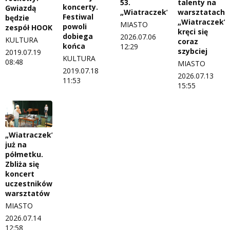
53.
talenty na
koncerty.
Gwiazdą
„Wiatraczek”
warsztatach.
Festiwal
będzie
„Wiatraczek”
MIASTO
powoli
zespół HOOK
kręci się
dobiega
2026.07.06
KULTURA
coraz
końca
12:29
szybciej
2019.07.19
KULTURA
08:48
MIASTO
2019.07.18
2026.07.13
11:53
15:55
„Wiatraczek”
już na
półmetku.
Zbliża się
koncert
uczestników
warsztatów
MIASTO
2026.07.14
12:58