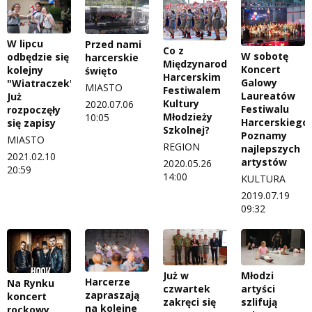
W lipcu
Przed nami
Co z
W sobotę
odbędzie się
harcerskie
Międzynarodowym
Koncert
kolejny
święto
Harcerskim
Galowy
"Wiatraczek".
MIASTO
Festiwalem
Laureatów
Już
Kultury
2020.07.06
Festiwalu
rozpoczęły
Młodzieży
10:05
Harcerskiego.
się zapisy
Szkolnej?
Poznamy
MIASTO
REGION
najlepszych
2021.02.10
artystów
2020.05.26
20:59
14:00
KULTURA
2019.07.19
09:32
Już w
Młodzi
Harcerze
Na Rynku
czwartek
artyści
zapraszają
koncert
zakręci się
szlifują
na kolejne
rockowy.