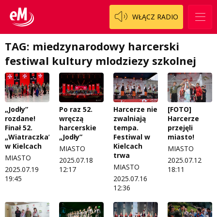
WŁĄCZ RADIO
TAG: miedzynarodowy harcerski
festiwal kultury mlodziezy szkolnej
„Jodły”
Po raz 52.
Harcerze nie
[FOTO]
rozdane!
wręczą
zwalniają
Harcerze
Finał 52.
harcerskie
tempa.
przejęli
„Wiatraczka”
„Jodły”
Festiwal w
miasto!
w Kielcach
Kielcach
MIASTO
MIASTO
trwa
MIASTO
2025.07.18
2025.07.12
MIASTO
2025.07.19
12:17
18:11
19:45
2025.07.16
12:36