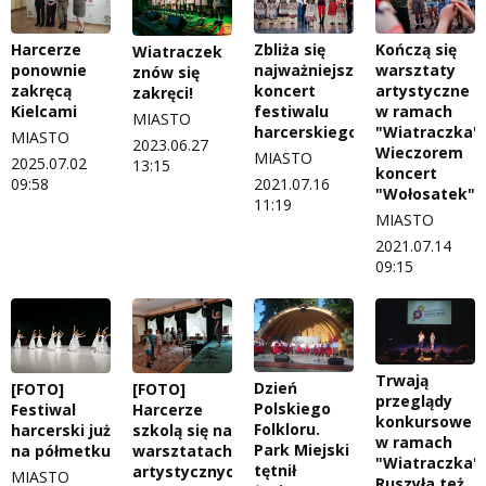
Harcerze
Zbliża się
Kończą się
Wiatraczek
ponownie
najważniejszy
warsztaty
znów się
zakręcą
koncert
artystyczne
zakręci!
Kielcami
festiwalu
w ramach
MIASTO
harcerskiego!
"Wiatraczka".
MIASTO
2023.06.27
Wieczorem
MIASTO
2025.07.02
13:15
koncert
09:58
2021.07.16
"Wołosatek"
11:19
MIASTO
2021.07.14
09:15
Trwają
Dzień
[FOTO]
[FOTO]
przeglądy
Polskiego
Festiwal
Harcerze
konkursowe
Folkloru.
harcerski już
szkolą się na
w ramach
Park Miejski
na półmetku
warsztatach
"Wiatraczka".
tętnił
artystycznych
MIASTO
Ruszyła też