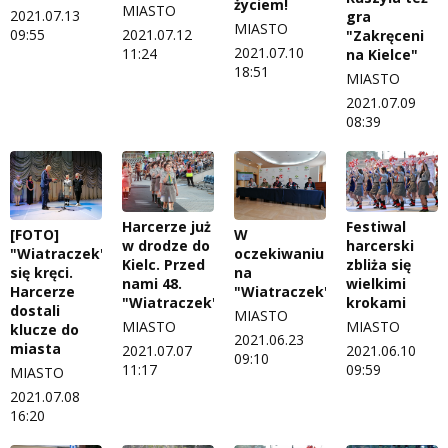
życiem!
MIASTO
2021.07.13
gra
MIASTO
09:55
2021.07.12
"Zakręceni
2021.07.10
11:24
na Kielce"
18:51
MIASTO
2021.07.09
08:39
Harcerze już
Festiwal
[FOTO]
W
w drodze do
harcerski
"Wiatraczek"
oczekiwaniu
Kielc. Przed
zbliża się
się kręci.
na
nami 48.
wielkimi
Harcerze
"Wiatraczek"
"Wiatraczek"
krokami
dostali
MIASTO
MIASTO
MIASTO
klucze do
2021.06.23
miasta
2021.07.07
2021.06.10
09:10
11:17
09:59
MIASTO
2021.07.08
16:20