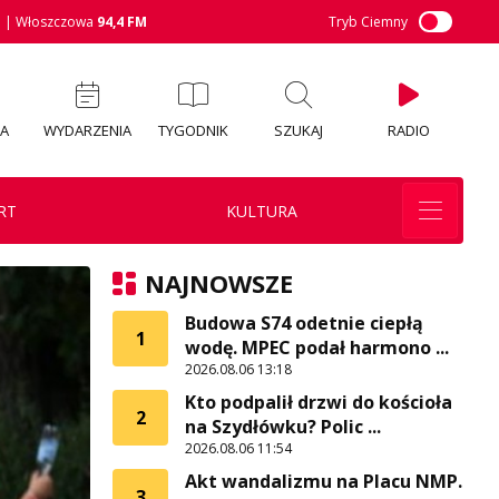
M
| Włoszczowa
94,4 FM
Tryb Ciemny
IA
WYDARZENIA
TYGODNIK
SZUKAJ
RADIO
RT
KULTURA
NAJNOWSZE
Budowa S74 odetnie ciepłą
1
wodę. MPEC podał harmono ...
2026.08.06 13:18
Kto podpalił drzwi do kościoła
2
na Szydłówku? Polic ...
2026.08.06 11:54
Akt wandalizmu na Placu NMP.
3