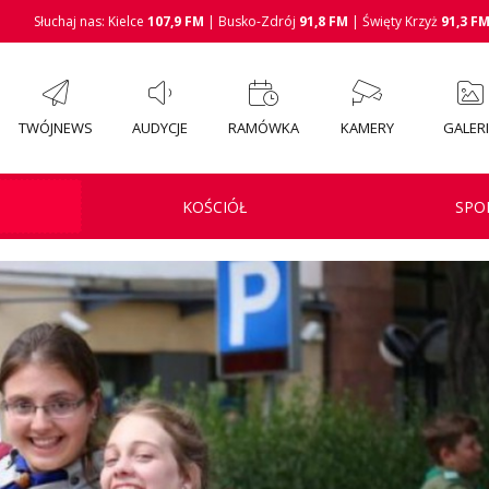
Słuchaj nas: Kielce
107,9 FM
| Busko-Zdrój
91,8 FM
| Święty Krzyż
91,3 F
TWÓJNEWS
AUDYCJE
RAMÓWKA
KAMERY
GALER
KOŚCIÓŁ
SPO