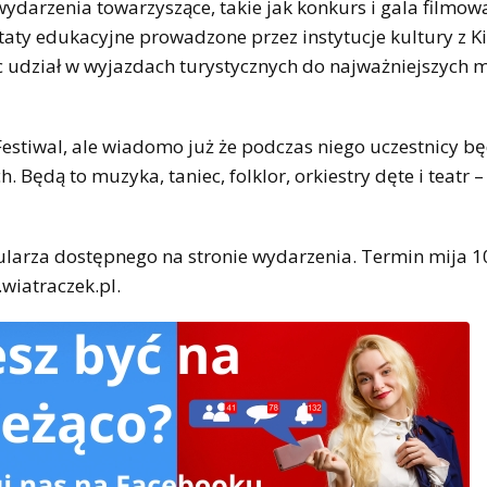
ydarzenia towarzyszące, takie jak konkurs i gala filmow
aty edukacyjne prowadzone przez instytucje kultury z Ki
ąc udział w wyjazdach turystycznych do najważniejszych m
 Festiwal, ale wiadomo już że podczas niego uczestnicy b
 Będą to muzyka, taniec, folklor, orkiestry dęte i teatr –
larza dostępnego na stronie wydarzenia. Termin mija 10
wiatraczek.pl.