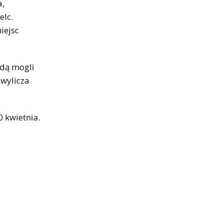
a,
elc.
iejsc
ędą mogli
 wylicza
 kwietnia.