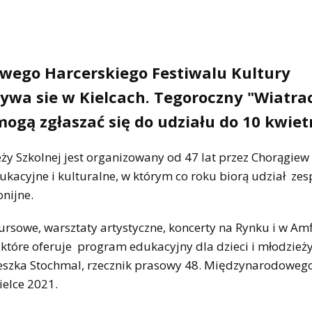
owego Harcerskiego Festiwalu Kultury
bywa sie w Kielcach. Tegoroczny "Wiatra
 mogą zgłaszać się do udziału do 10 kwiet
y Szkolnej jest organizowany od 47 lat przez Chorągiew 
ukacyjne i kulturalne, w którym co roku biorą udział zes
onijne.
ursowe, warsztaty artystyczne, koncerty na Rynku i w Amf
 które oferuje program edukacyjny dla dzieci i młodzieży
eszka Stochmal, rzecznik prasowy 48. Międzynarodoweg
ielce 2021.