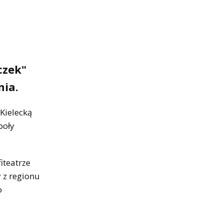
czek"
nia.
Kielecką
poły
iteatrze
 z regionu
o