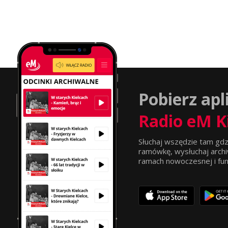
Pobierz apl
Radio eM K
Słuchaj wszędzie tam gdz
ramówkę, wysłuchaj archi
ramach nowoczesnej i funkc