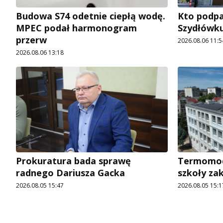
Budowa S74 odetnie ciepłą wodę.
Kto podpal
MPEC podał harmonogram
Szydłówku
przerw
2026.08.06 11:5
2026.08.06 13:18
Prokuratura bada sprawę
Termomode
radnego Dariusza Gacka
szkoły za
2026.08.05 15:47
2026.08.05 15:1