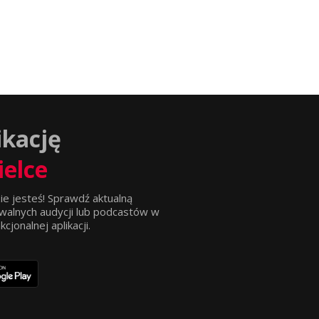
ikację
ielce
ie jesteś! Sprawdź aktualną
walnych audycji lub podcastów w
jonalnej aplikacji.