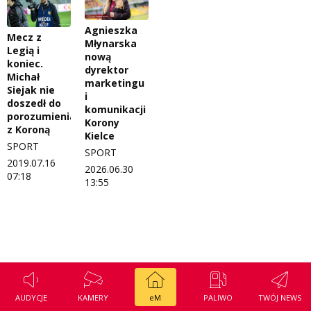
Regulamin konkursu Zwierzak naszej klasy
Tak wierzę
Agnieszka
Mecz z
Polityka prywatności
Weekend z blondynką
Młynarska
Legią i
nową
koniec.
W starych Kielcach
dyrektor
Michał
ZNAJDZIESZ NAS TAKŻE NA
marketingu
Siejak nie
i
Wszystko w temacie
doszedł do
komunikacji
porozumienia
Korony
z Koroną
Kielce
SPORT
SPORT
2019.07.16
2026.06.30
07:18
13:55
AUDYCJE
KAMERY
eM
PALIWO
TWÓJ NEWS