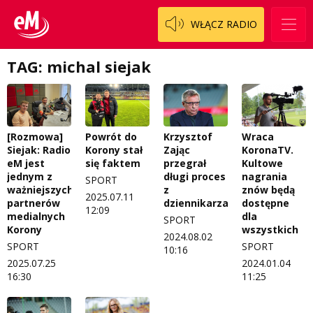
Patronat
Staszowski
Cały ten sport
WŁĄCZ RADIO
Koncert życzeń
Włoszczowski
Dzieciaki Cudaki
Kontakt
TAG: michal siejak
Fascynująca nauka
O nas
Historia na fali
Regulamin programu Patron
Modna kultura
[Rozmowa]
Powrót do
Krzysztof
Wraca
Siejak: Radio
Korony stał
Zając
KoronaTV.
Zespół
OdNowa
eM jest
się faktem
przegrał
Kultowe
jednym z
długi proces
nagrania
SPORT
Logo do pobrania
Pacjent, którego nie zapomnę
ważniejszych
z
znów będą
2025.07.11
partnerów
dziennikarzami
dostępne
12:09
Regulamin konkursów
Pasjonaci
medialnych
dla
SPORT
Korony
wszystkich
2024.08.02
Regulamin przesyłania materiałów
Piąta strona świata
SPORT
SPORT
10:16
2025.07.25
2024.01.04
Regulamin sklepu internetowego
Prawdę mówiąc
16:30
11:25
Regulamin darowizn
Słowo Dnia