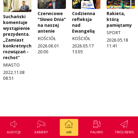
Regulamin konkursu Zwierzak naszej klasy
Tak wierzę
Czerwcowe
Codzienna
Rakieta,
Suchański
Polityka prywatności
Weekend z blondynką
"Słowo Dnia"
refleksja
którą
komentuje
na naszej
nad
pamiętamy
wystąpienie
W starych Kielcach
antenie
Ewangelią
SPORT
prezydenta.
ZNAJDZIESZ NAS TAKŻE NA
KOŚCIÓŁ
KOŚCIÓŁ
„Zamiast
2026.05.18
Wszystko w temacie
konkretnych
2026.06.01
2026.05.17
11:41
rozwiązań -
20:00
13:05
rechot”
MIASTO
2022.11.08
08:51
AUDYCJE
KAMERY
eM
PALIWO
TWÓJ NEWS