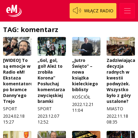
Patronat
Staszowski
Cały ten sport
WŁĄCZ RADIO
Koncert życzeń
Włoszczowski
Dzieciaki Cudaki
Kontakt
TAG: komentarz
Fascynująca nauka
O nas
Historia na fali
Regulamin programu Patron
Modna kultura
[WIDEO] To
„Gol, gol,
„Jutro
Zadziwiająca
są emocje w
gol! Ależ to
Święto” –
decyzja
Zespół
OdNowa
Radio eM!
zrobiła
nowa
radnych w
Ekstaza
Korona”
książka
kwestii
Logo do pobrania
Pacjent, którego nie zapomnę
komentatorów
Posłuchaj
kieleckiego
podwyżek.
po bramce
komentarza
biblisty
Wszystko
Regulamin konkursów
Pasjonaci
Danny’ego
zwycięskiej
było z góry
KOŚCIÓŁ
Trejo
bramki
ustalone?
2022.12.21
Regulamin przesyłania materiałów
Piąta strona świata
SPORT
SPORT
MIASTO
11:04
2024.02.18
2023.12.07
2022.11.18
Regulamin sklepu internetowego
Prawdę mówiąc
15:27
12:52
08:35
Regulamin darowizn
Słowo Dnia