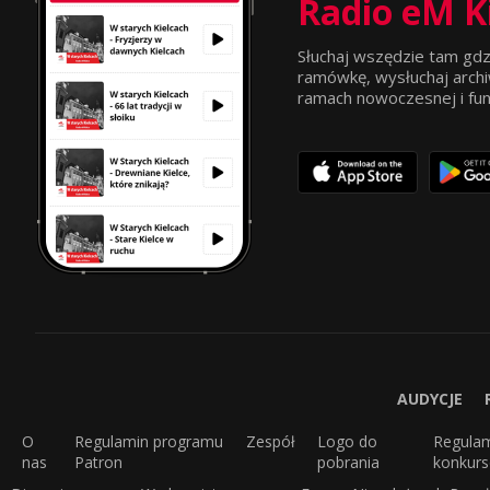
Radio eM K
Słuchaj wszędzie tam gdz
ramówkę, wysłuchaj archi
ramach nowoczesnej i funkc
AUDYCJE
O
Regulamin programu
Zespół
Logo do
Regula
nas
Patron
pobrania
konkur