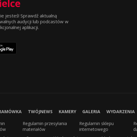
ielce
ie jesteś! Sprawdź aktualną
walnych audycji lub podcastów w
jonalnej aplikacji.
RAMÓWKA
TWÓJNEWS
KAMERY
GALERIA
WYDARZENIA
min
Regulamin przesyłania
Regulamin sklepu
R
sów
materiałów
internetowego
d