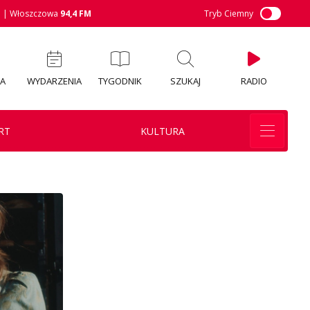
M
| Włoszczowa
94,4 FM
Tryb Ciemny
IA
WYDARZENIA
TYGODNIK
SZUKAJ
RADIO
RT
KULTURA