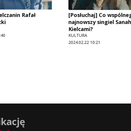
elczanin Rafał
[Posłuchaj] Co wspóln
ki
najnowszy singiel Sanah
Kielcami?
:40
KULTURA
2024.02.22 10:21
ikację