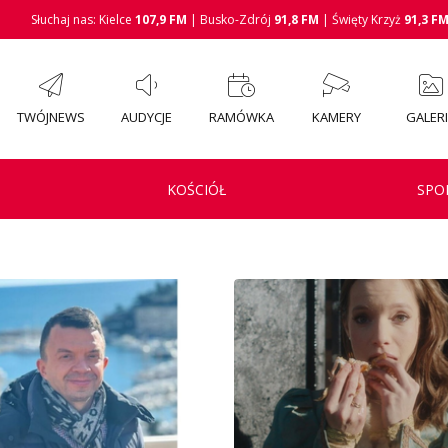
Słuchaj nas: Kielce
107,9 FM
| Busko-Zdrój
91,8 FM
| Święty Krzyż
91,3 F
TWÓJNEWS
AUDYCJE
RAMÓWKA
KAMERY
GALER
KOŚCIÓŁ
SPO