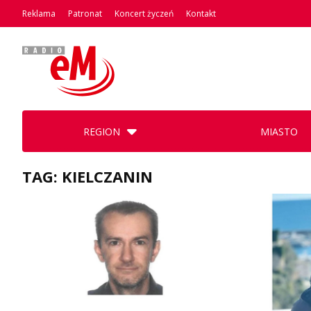
Reklama
Patronat
Koncert życzeń
Kontakt
REGION
MIASTO
TAG: KIELCZANIN